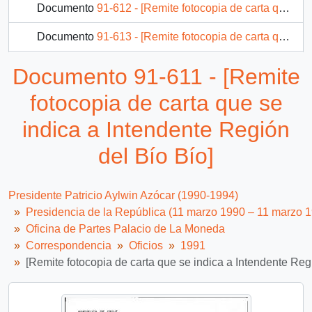
Documento
91-612 - [Remite fotocopia de carta que se indica a Subsecretario del Interior]
Documento
91-613 - [Remite fotocopia de carta que se indica a Presidente Banco del Estado]
Documento
91-614 - [Remite fotocopia de carta que se indica a Ministro de Vivienda y Urbanismo]
Documento 91-611 - [Remite
Documento
91-615 - [Remite fotocopia de carta que se indica a Intendente Región Metropolitana]
fotocopia de carta que se
2134 más...
indica a Intendente Región
del Bío Bío]
Presidente Patricio Aylwin Azócar (1990-1994)
Presidencia de la República (11 marzo 1990 – 11 marzo 
Oficina de Partes Palacio de La Moneda
Correspondencia
Oficios
1991
[Remite fotocopia de carta que se indica a Intendente Reg