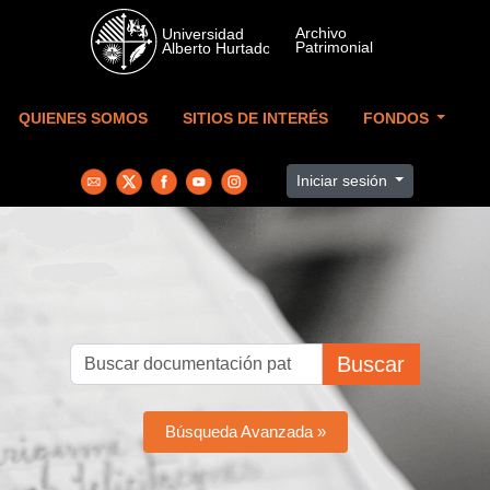
Skip to main content
QUIENES SOMOS
SITIOS DE INTERÉS
FONDOS
Iniciar sesión
Buscar
Búsqueda Avanzada »