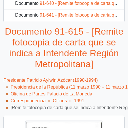
Documento
91-640 - [Remite fotocopia de carta que se indica a Presidente Ejecutivo de CODELCO]
Documento
91-641 - [Remite fotocopia de carta que se indica a Ministro de Bienes Nacionales]
Documento
91-642 - [Remite fotocopia de carta que se indica a Subsecretario del Interior]
Documento 91-615 - [Remite
Documento
91-643 - [Remite fotocopia de carta que se indica a Director Nacional de Gendarmería]
fotocopia de carta que se
2130 más...
indica a Intendente Región
Metropolitana]
Presidente Patricio Aylwin Azócar (1990-1994)
Presidencia de la República (11 marzo 1990 – 11 marzo 
Oficina de Partes Palacio de La Moneda
Correspondencia
Oficios
1991
[Remite fotocopia de carta que se indica a Intendente Reg