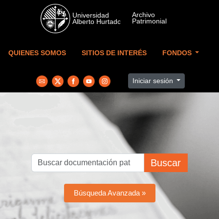
Skip to main content
QUIENES SOMOS
SITIOS DE INTERÉS
FONDOS
Iniciar sesión
Buscar
Búsqueda Avanzada »