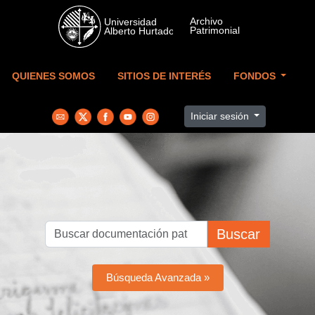
Skip to main content
QUIENES SOMOS
SITIOS DE INTERÉS
FONDOS
Iniciar sesión
Buscar
Búsqueda Avanzada »