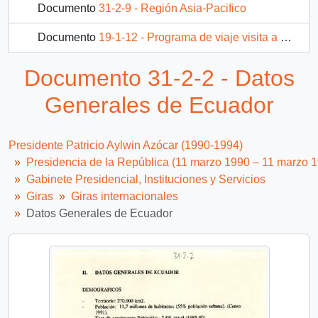
Documento
31-2-9 - Región Asia-Pacifico
Documento
19-1-12 - Programa de viaje visita a República de Brasil en 1990
Documento
38A-2-19 - Visita del Presidente al 45A periodo de sesiones asamblea general de Naciones Unidas 1990 y a la reunión cumbre sobre la infancia
Documento 31-2-2 - Datos
84 más...
Generales de Ecuador
Presidente Patricio Aylwin Azócar (1990-1994)
Presidencia de la República (11 marzo 1990 – 11 marzo 
Gabinete Presidencial, Instituciones y Servicios
Giras
Giras internacionales
Datos Generales de Ecuador