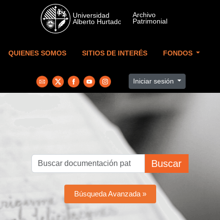
Skip to main content
QUIENES SOMOS
SITIOS DE INTERÉS
FONDOS
Iniciar sesión
Buscar
Búsqueda Avanzada »