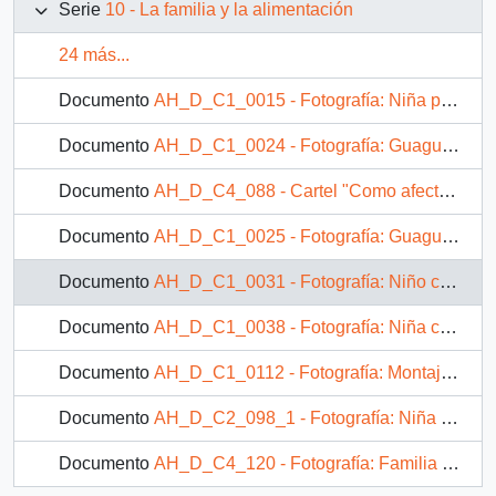
Serie
10 - La familia y la alimentación
24 más...
Documento
AH_D_C1_0015 - Fotografía: Niña pequeña señalando un pan en una bolsa
Documento
AH_D_C1_0024 - Fotografía: Guagua sentada en el exterior de una casa tomando sol
Documento
AH_D_C4_088 - Cartel "Como afectan al niño"
Documento
AH_D_C1_0025 - Fotografía: Guagua en el exterior de una casa con una pelota
Documento
AH_D_C1_0031 - Fotografía: Niño comiendo pan
Documento
AH_D_C1_0038 - Fotografía: Niña comiendo pan y leche
Documento
AH_D_C1_0112 - Fotografía: Montaje fotográfico de un niño alimentándose de tallarines y de una niña comiendo avena
Documento
AH_D_C2_098_1 - Fotografía: Niña sentada frente a una taza en el exterior de una casa
Documento
AH_D_C4_120 - Fotografía: Familia comiendo