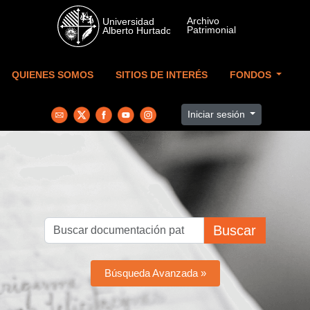
Skip to main content
QUIENES SOMOS
SITIOS DE INTERÉS
FONDOS
Iniciar sesión
Buscar
Búsqueda Avanzada »