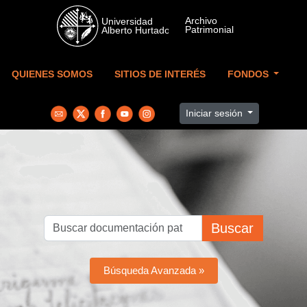
Skip to main content
QUIENES SOMOS
SITIOS DE INTERÉS
FONDOS
Iniciar sesión
Buscar
Búsqueda Avanzada »