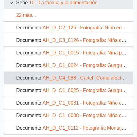
Serie
10 - La familia y la alimentación
22 más...
Documento
AH_D_C2_125 - Fotografía: Niño en brazos tomando mamadera
Documento
AH_D_C3_0126 - Fotografía: Niña comiendo
Documento
AH_D_C1_0015 - Fotografía: Niña pequeña señalando un pan en una bolsa
Documento
AH_D_C1_0024 - Fotografía: Guagua sentada en el exterior de una casa tomando sol
Documento
AH_D_C4_088 - Cartel "Como afectan al niño"
Documento
AH_D_C1_0025 - Fotografía: Guagua en el exterior de una casa con una pelota
Documento
AH_D_C1_0031 - Fotografía: Niño comiendo pan
Documento
AH_D_C1_0038 - Fotografía: Niña comiendo pan y leche
Documento
AH_D_C1_0112 - Fotografía: Montaje fotográfico de un niño alimentándose de tallarines y de una niña comiendo avena