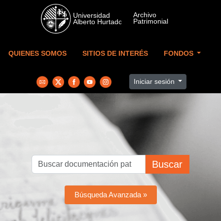
Skip to main content
QUIENES SOMOS
SITIOS DE INTERÉS
FONDOS
Iniciar sesión
Buscar
Búsqueda Avanzada »