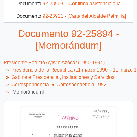
Documento
92-23908 - [Confirma asistencia a la reunión preparatoria del Seminario Internacional "El Pacífico, Parte Integrante del Nuevo Mundo : Mar del S. XXI]
Documento
92-23921 - [Carta del Alcalde Palmilla]
Documento
92-23937 - [Adjunta discurso leído en la Ceremonia con motivo del V Centenario del Encuentro de Dos Mundos en Punta Arenas]
Documento 92-25894 -
148 más...
[Memorándum]
Presidente Patricio Aylwin Azócar (1990-1994)
Presidencia de la República (11 marzo 1990 – 11 marzo 
Gabinete Presidencial, Instituciones y Servicios
Correspondencia
Correspondencia 1992
[Memorándum]