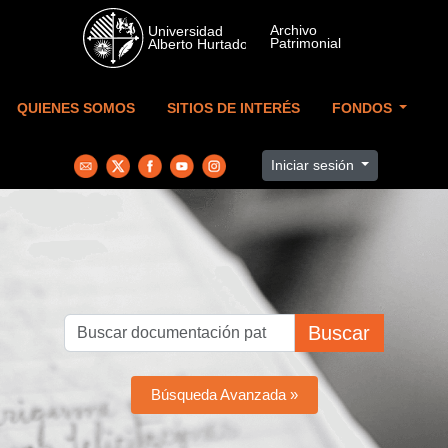
Skip to main content
QUIENES SOMOS
SITIOS DE INTERÉS
FONDOS
Iniciar sesión
Buscar
Búsqueda Avanzada »