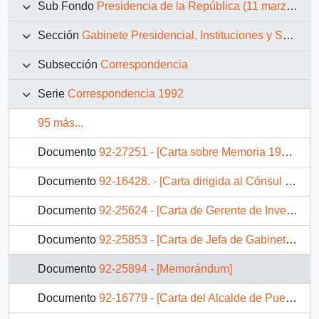
Sub Fondo
Presidencia de la República (11 marzo 1990 – 11 marzo 1994)
Sección
Gabinete Presidencial, Instituciones y Servicios
Subsección
Correspondencia
Serie
Correspondencia 1992
95 más...
Documento
92-27251 - [Carta sobre Memoria 1991 del Ministerio Vivienda y Urbanismo]
Documento
92-16428. - [Carta dirigida al Cónsul General de Bolivia]
Documento
92-25624 - [Carta de Gerente de Inversiones Sucden de Chile Ltda. al Ministro de Agricultura]
Documento
92-25853 - [Carta de Jefa de Gabinete del Ministerio de Hacienda]
Documento
92-25894 - [Memorándum]
Documento
92-16779 - [Carta del Alcalde de Puerto Montt]