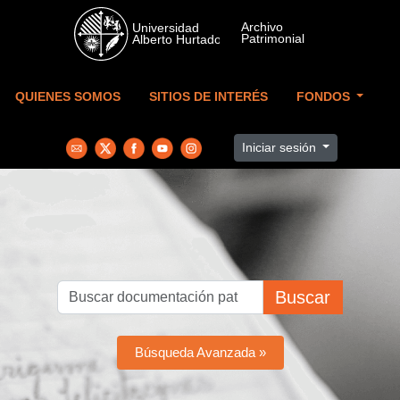
Skip to main content
QUIENES SOMOS
SITIOS DE INTERÉS
FONDOS
Iniciar sesión
Buscar
Búsqueda Avanzada »