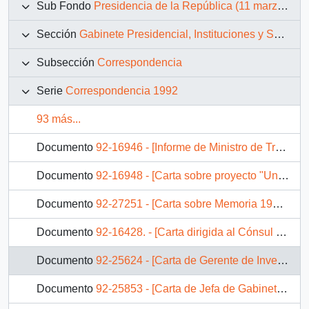
Sub Fondo
Presidencia de la República (11 marzo 1990 – 11 marzo 1994)
Sección
Gabinete Presidencial, Instituciones y Servicios
Subsección
Correspondencia
Serie
Correspondencia 1992
93 más...
Documento
92-16946 - [Informe de Ministro de Transportes y Telecomunicaciones a Jefe de Gabinete Presidencial]
Documento
92-16948 - [Carta sobre proyecto "Unidades Lumínicas"]
Documento
92-27251 - [Carta sobre Memoria 1991 del Ministerio Vivienda y Urbanismo]
Documento
92-16428. - [Carta dirigida al Cónsul General de Bolivia]
Documento
92-25624 - [Carta de Gerente de Inversiones Sucden de Chile Ltda. al Ministro de Agricultura]
Documento
92-25853 - [Carta de Jefa de Gabinete del Ministerio de Hacienda]