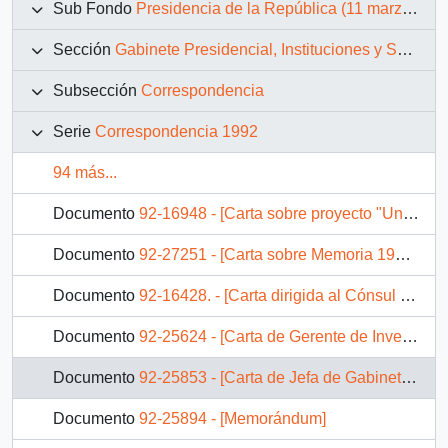
Sub Fondo
Presidencia de la República (11 marzo 1990 – 11 marzo 1994)
Sección
Gabinete Presidencial, Instituciones y Servicios
Subsección
Correspondencia
Serie
Correspondencia 1992
94 más...
Documento
92-16948 - [Carta sobre proyecto "Unidades Lumínicas"]
Documento
92-27251 - [Carta sobre Memoria 1991 del Ministerio Vivienda y Urbanismo]
Documento
92-16428. - [Carta dirigida al Cónsul General de Bolivia]
Documento
92-25624 - [Carta de Gerente de Inversiones Sucden de Chile Ltda. al Ministro de Agricultura]
Documento
92-25853 - [Carta de Jefa de Gabinete del Ministerio de Hacienda]
Documento
92-25894 - [Memorándum]