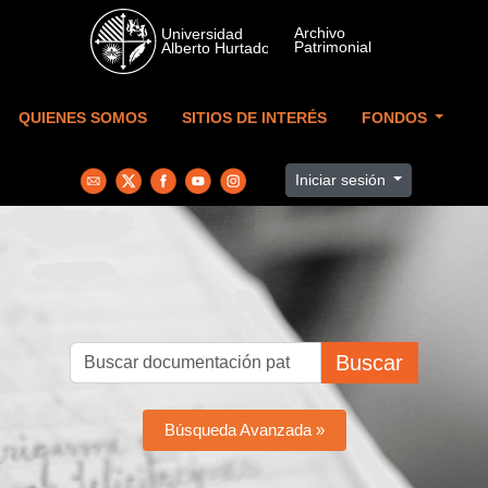
Skip to main content
QUIENES SOMOS
SITIOS DE INTERÉS
FONDOS
Iniciar sesión
Buscar
Búsqueda Avanzada »