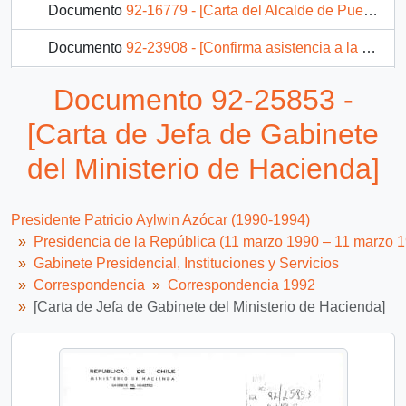
Documento
92-16779 - [Carta del Alcalde de Puerto Montt]
Documento
92-23908 - [Confirma asistencia a la reunión preparatoria del Seminario Internacional "El Pacífico, Parte Integrante del Nuevo Mundo : Mar del S. XXI]
Documento
92-23921 - [Carta del Alcalde Palmilla]
Documento 92-25853 -
149 más...
[Carta de Jefa de Gabinete
del Ministerio de Hacienda]
Presidente Patricio Aylwin Azócar (1990-1994)
Presidencia de la República (11 marzo 1990 – 11 marzo 
Gabinete Presidencial, Instituciones y Servicios
Correspondencia
Correspondencia 1992
[Carta de Jefa de Gabinete del Ministerio de Hacienda]