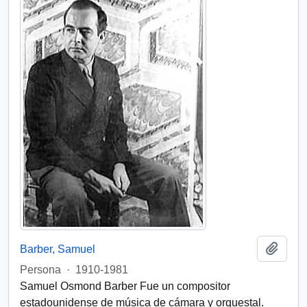
Añadi
Barber, Samuel
Persona
·
1910-1981
Samuel Osmond Barber Fue un compositor
estadounidense de música de cámara y orquestal.