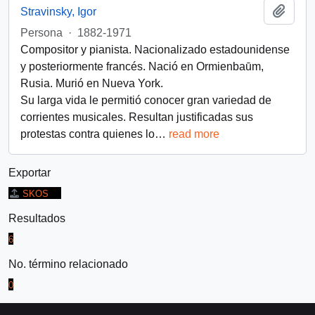
Añadi
Stravinsky, Igor
Persona
·
1882-1971
Compositor y pianista. Nacionalizado estadounidense
y posteriormente francés. Nació en Ormienbaūm,
Rusia. Murió en Nueva York.
Su larga vida le permitió conocer gran variedad de
corrientes musicales. Resultan justificadas sus
protestas contra quienes lo
…
read more
Exportar
SKOS
Resultados
6
No. término relacionado
0