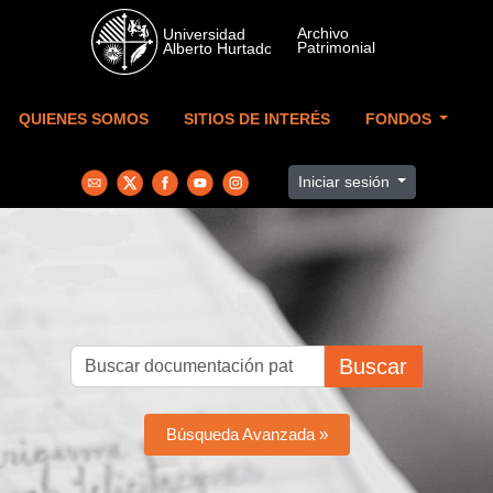
Skip to main content
QUIENES SOMOS
SITIOS DE INTERÉS
FONDOS
Iniciar sesión
Buscar
Búsqueda Avanzada »