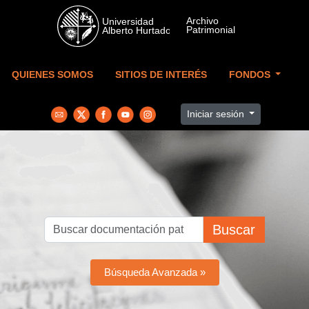
Skip to main content
QUIENES SOMOS
SITIOS DE INTERÉS
FONDOS
Iniciar sesión
Buscar
Búsqueda Avanzada »