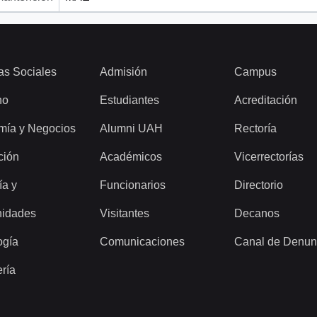
as Sociales
Admisión
Campus
ho
Estudiantes
Acreditación
mía y Negocios
Alumni UAH
Rectoría
ción
Académicos
Vicerrectorías
ía y
Funcionarios
Directorio
idades
Visitantes
Decanos
ogía
Comunicaciones
Canal de Denun
ería