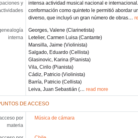
paciones y
intensa actividad musical nacional e internacional.
actividades
conformación como quinteto le permitió abordar un 
diverso, que incluyó un gran número de obras
…
r
/genealogía
Georges, Valene (Clarinetista)
interna
Letelier, Carmen Luisa (Cantante)
Mansilla, Jaime (Violinista)
Salgado, Eduardo (Cellista)
Glasinovic, Karina (Pianista)
Vila, Cirilo (Pianista)
Cádiz, Patricio (Violinista)
Barría, Patricio (Cellista)
Leiva, Juan Sebastián (
…
read more
PUNTOS DE ACCESO
acceso por
Música de cámara
materia
acceso por
Chile