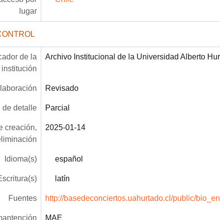
lugar
CONTROL
icador de la
Archivo Institucional de la Universidad Alberto Hu
institución
laboración
Revisado
 de detalle
Parcial
 creación,
2025-01-14
eliminación
Idioma(s)
español
Escritura(s)
latín
Fuentes
http://basedeconciertos.uahurtado.cl/public/bio_
mantención
MAE