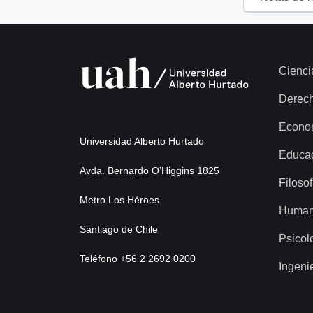
Cienci
Derec
Econo
Universidad Alberto Hurtado
Educa
Avda. Bernardo O’Higgins 1825
Filosof
Metro Los Héroes
Human
Santiago de Chile
Psicol
Teléfono +56 2 2692 0200
Ingeni