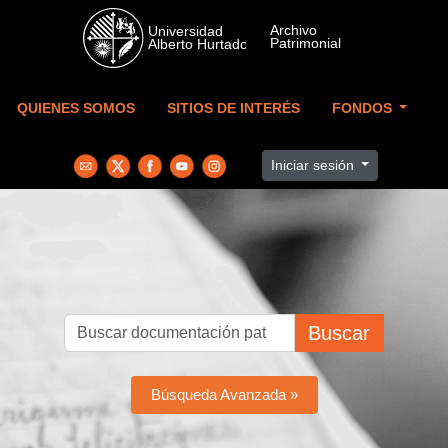
Skip to main content
QUIENES SOMOS
SITIOS DE INTERÉS
FONDOS
Iniciar sesión
Buscar
Búsqueda Avanzada »