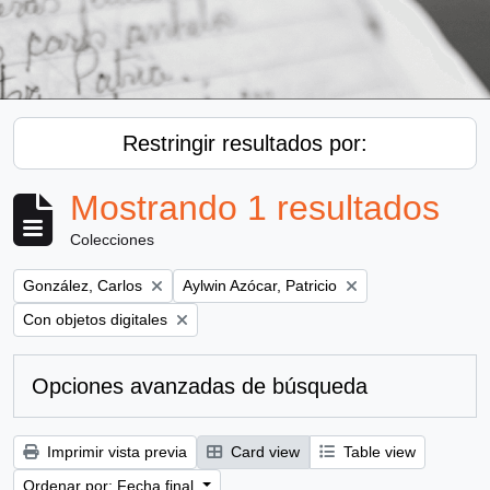
Restringir resultados por:
Mostrando 1 resultados
Colecciones
Remove filter:
Remove filter:
González, Carlos
Aylwin Azócar, Patricio
Remove filter:
Con objetos digitales
Opciones avanzadas de búsqueda
Imprimir vista previa
Card view
Table view
Ordenar por: Fecha final