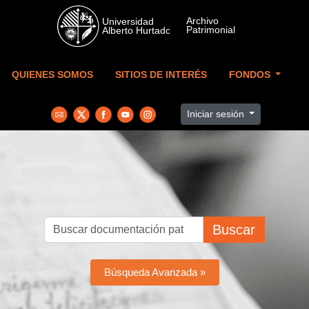
Skip to main content
QUIENES SOMOS
SITIOS DE INTERÉS
FONDOS
Iniciar sesión
Buscar
Búsqueda Avanzada »