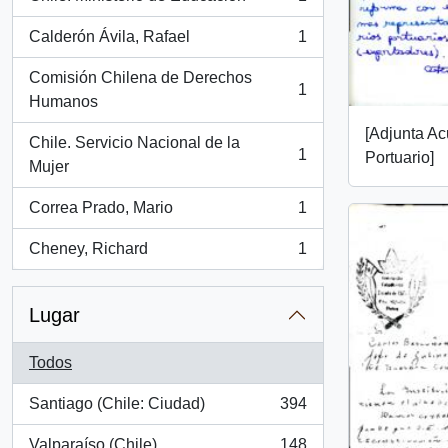
, 1 resultados
Calderón Ávila, Rafael
1
, 1 resultados
Comisión Chilena de Derechos
1
, 1 resultados
Humanos
[Adjunta Ac
Chile. Servicio Nacional de la
1
Portuario]
, 1 resultados
Mujer
Correa Prado, Mario
1
, 1 resultados
Cheney, Richard
1
, 1 resultados
Lugar
Todos
Santiago (Chile: Ciudad)
394
, 394 resultados
Valparaíso (Chile)
148