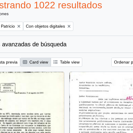
trando 1022 resultados
iones
Remove filter:
 Patricio
Con objetos digitales
 avanzadas de búsqueda
sta previa
Card view
Table view
Ordenar p