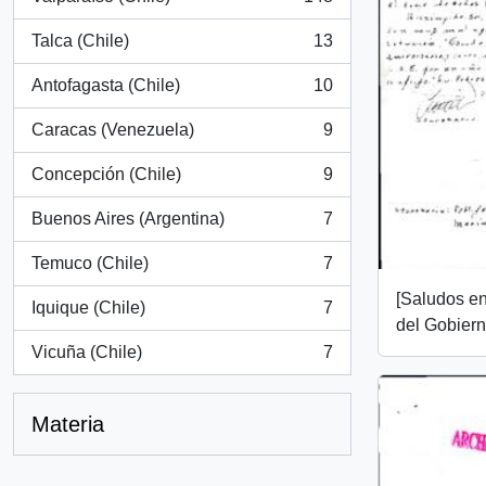
, 148 resultados
Talca (Chile)
13
, 13 resultados
Antofagasta (Chile)
10
, 10 resultados
Caracas (Venezuela)
9
, 9 resultados
Concepción (Chile)
9
, 9 resultados
Buenos Aires (Argentina)
7
, 7 resultados
Temuco (Chile)
7
, 7 resultados
[Saludos en
Iquique (Chile)
7
, 7 resultados
del Gobiern
Vicuña (Chile)
7
, 7 resultados
Materia