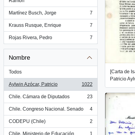
, 7 resultados
Ramón
Martínez Busch, Jorge
7
, 7 resultados
Krauss Rusque, Enrique
7
, 7 resultados
Rojas Rivera, Pedro
7
, 7 resultados
Nombre
[Carta de I
Todos
Patricio Ayl
Aylwin Azócar, Patricio
1022
, 1022 resultados
Chile. Cámara de Diputados
23
, 23 resultados
Chile. Congreso Nacional. Senado
4
, 4 resultados
CODEPU (Chile)
2
, 2 resultados
Chile. Ministerio de Educación
1