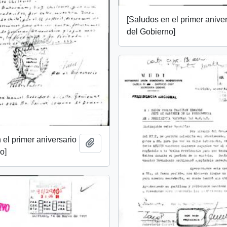
[Saludos en el primer anive
del Gobierno]
 el primer aniversario
Añadir al portapapeles
o]