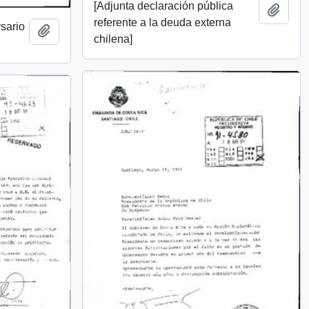
[Adjunta declaración pública
Añadi
referente a la deuda externa
rsario
Añadir al portapapeles
chilena]