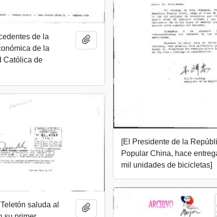
cedentes de la
Añadir al portapapeles
conómica de la
 Católica de
[El Presidente de la Repúbl
Popular China, hace entreg
mil unidades de bicicletas]
Teletón saluda al
Añadir al portapapeles
 su primer