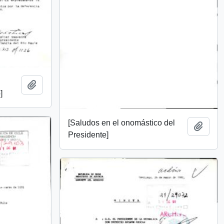
Añadir al portapapeles
]
[Saludos en el onomástico del
Añadi
Presidente]