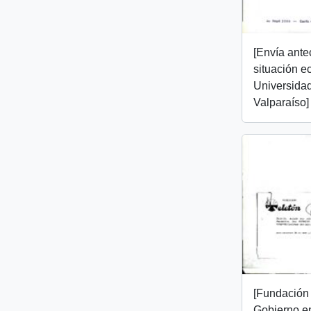
[Envía ante
situación e
Universidad
Valparaíso]
[Fundación 
Gobierno en