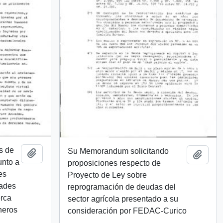
s de
Su Memorandum solicitando
Añadir al portapapeles
Añadi
unto a
proposiciones respecto de
es
Proyecto de Ley sobre
dades
reprogramación de deudas del
erca
sector agrícola presentado a su
oneros
consideración por FEDAC-Curico