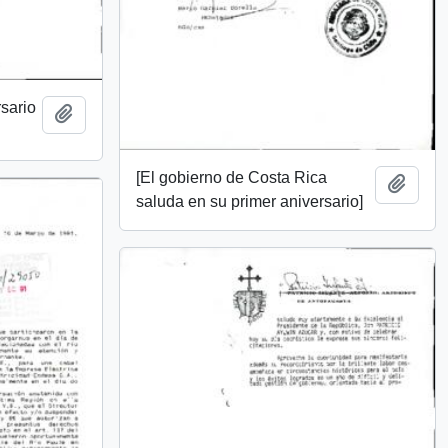
rsario
Añadir al portapapeles
[El gobierno de Costa Rica
Añadi
saluda en su primer aniversario]