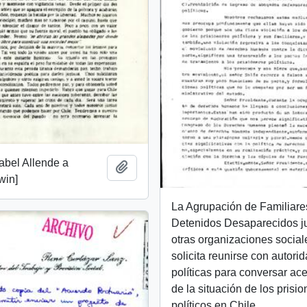
sabel Allende a
Añadir al portapapeles
win]
La Agrupación de Familiare
Detenidos Desaparecidos j
otras organizaciones social
solicita reunirse con autori
políticas para conversar ac
de la situación de los prisi
políticos en Chile