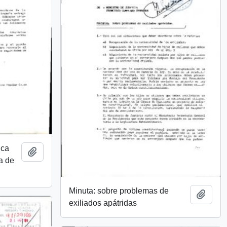
ica
Añadir al portapapeles
a de
Minuta: sobre problemas de
Añadi
exiliados apátridas