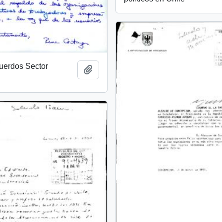
uerdos Sector
Añadir al portapapeles