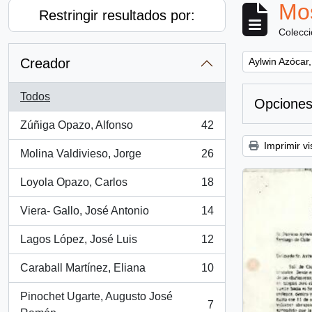
Mos
Restringir resultados por:
Colecc
Remove filter:
Creador
Aylwin Azócar,
Todos
Opciones
Zúñiga Opazo, Alfonso
42
, 42 resultados
Imprimir vi
Molina Valdivieso, Jorge
26
, 26 resultados
Loyola Opazo, Carlos
18
, 18 resultados
Viera- Gallo, José Antonio
14
, 14 resultados
Lagos López, José Luis
12
, 12 resultados
Caraball Martínez, Eliana
10
, 10 resultados
Pinochet Ugarte, Augusto José
7