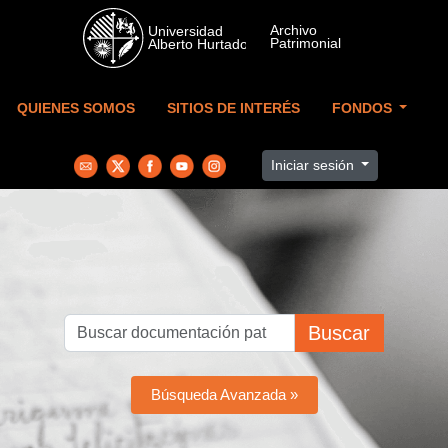
Skip to main content
QUIENES SOMOS
SITIOS DE INTERÉS
FONDOS
Iniciar sesión
Buscar
Búsqueda Avanzada »