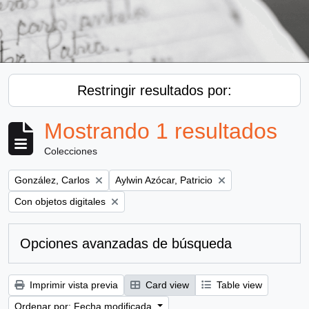
Restringir resultados por:
Mostrando 1 resultados
Colecciones
Remove filter:
Remove filter:
González, Carlos
Aylwin Azócar, Patricio
Remove filter:
Con objetos digitales
Opciones avanzadas de búsqueda
Imprimir vista previa
Card view
Table view
Ordenar por: Fecha modificada