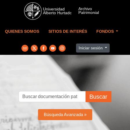
Skip to main content
QUIENES SOMOS
SITIOS DE INTERÉS
FONDOS
Iniciar sesión
Buscar
Búsqueda Avanzada »