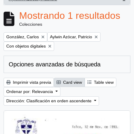
, 1 resultados
Mostrando 1 resultados
Colecciones
Remove filter:
Remove filter:
González, Carlos
Aylwin Azócar, Patricio
Remove filter:
Con objetos digitales
Opciones avanzadas de búsqueda
Imprimir vista previa
Card view
Table view
Ordenar por: Relevancia
Dirección: Clasificación en orden ascendente