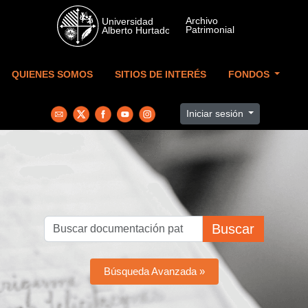
Skip to main content
QUIENES SOMOS
SITIOS DE INTERÉS
FONDOS
Iniciar sesión
Buscar
Búsqueda Avanzada »