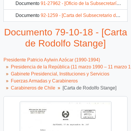
Documento
91-27962 - [Oficio de la Subsecretaría de Carabineros dirigido al Jefe de Gabinete Presidencial]
Documento
92-1259 - [Carta del Subsecretario de Carabineros de Chile referente a solicitud de particular]
Documento
93-9055 - [Invitación de Carabineros de Chile a ceremonia del Sexagésimo Aniversario de dicha institución]
Documento 79-10-18 - [Carta
15 más...
de Rodolfo Stange]
Presidente Patricio Aylwin Azócar (1990-1994)
Presidencia de la República (11 marzo 1990 – 11 marzo 
Gabinete Presidencial, Instituciones y Servicios
Fuerzas Armadas y Carabineros
Carabineros de Chile
[Carta de Rodolfo Stange]