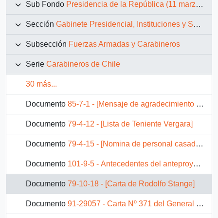
Sub Fondo
Presidencia de la República (11 marzo 1990 – 11 marzo 1994)
Sección
Gabinete Presidencial, Instituciones y Servicios
Subsección
Fuerzas Armadas y Carabineros
Serie
Carabineros de Chile
30 más...
Documento
85-7-1 - [Mensaje de agradecimiento del General de Carabineros Hugo Aguayo al Presidente Patricio Aylwin]
Documento
79-4-12 - [Lista de Teniente Vergara]
Documento
79-4-15 - [Nomina de personal casado de dotación de la escolta presidencial]
Documento
101-9-5 - Antecedentes del anteproyecto de ley, que la Directiva de los Carabineros eliminados de la Institución en 1973; por la Junta Militar, harán entrega a S.E. el Presidente de la República.
Documento
79-10-18 - [Carta de Rodolfo Stange]
Documento
91-29057 - Carta Nº 371 del General Director de Carabineros, sr. Rodolfo Stange O. dirigida al Excmo. Sr. Presidente de la República, Don Patricio Aylwin Azócar