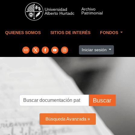
Skip to main content
QUIENES SOMOS
SITIOS DE INTERÉS
FONDOS
Iniciar sesión
Buscar
Búsqueda Avanzada »