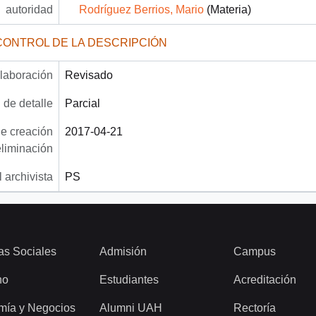
autoridad
Rodríguez Berrios, Mario
(Materia)
CONTROL DE LA DESCRIPCIÓN
laboración
Revisado
 de detalle
Parcial
e creación
2017-04-21
eliminación
 archivista
PS
as Sociales
Admisión
Campus
ho
Estudiantes
Acreditación
mía y Negocios
Alumni UAH
Rectoría