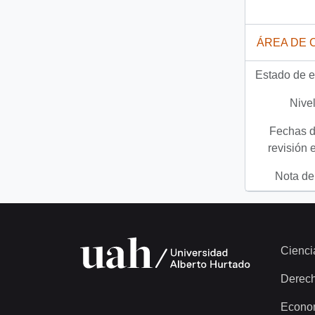
ÁREA DE 
Estado de e
Nivel
Fechas d
revisión 
Nota del
Cienci
Derec
Econo