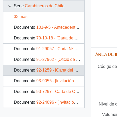
Serie
Carabineros de Chile
33 más...
Documento
101-9-5 - Antecedentes del anteproyecto de ley, que la Directiva de los Carabineros eliminados de la Institución en 1973; por la Junta Militar, harán entrega a S.E. el Presidente de la República.
Documento
79-10-18 - [Carta de Rodolfo Stange]
Documento
91-29057 - Carta Nº 371 del General Director de Carabineros, sr. Rodolfo Stange O. dirigida al Excmo. Sr. Presidente de la República, Don Patricio Aylwin Azócar
ÁREA DE 
Documento
91-27962 - [Oficio de la Subsecretaría de Carabineros dirigido al Jefe de Gabinete Presidencial]
Código de 
Documento
92-1259 - [Carta del Subsecretario de Carabineros de Chile referente a solicitud de particular]
Documento
93-9055 - [Invitación de Carabineros de Chile a ceremonia del Sexagésimo Aniversario de dicha institución]
Documento
93-7297 - Carta de Carabineros de Chile agradeciendo la invitación del gobierno a la canonización de Sor Teresa de los Andes
Documento
92-24096 - [Invitación del Director General de Carabineros dirigida al Presidente Patricio Aylwin]
Nivel de 
Documento
93-16386 - Solicita autorización especial fin obtener Patente de Alcoholes de Círculo Social en Ilustre Municipalidad de Calama.
Volumen