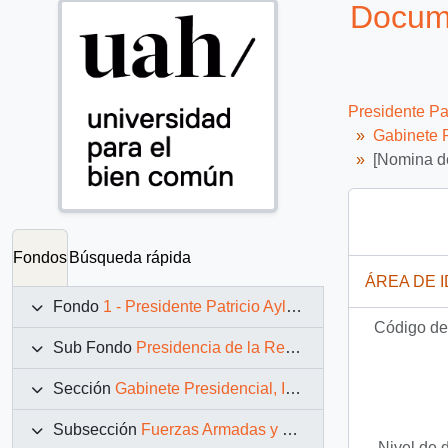
Docume
Presidente Pa
Gabinete P
[Nomina de
Fondos
Búsqueda rápida
ÁREA DE 
Fondo
1 - Presidente Patricio Aylwin Azócar (1990-1994)
Código de 
Sub Fondo
Presidencia de la República (11 marzo 1990 – 11 marzo 1994)
Sección
Gabinete Presidencial, Instituciones y Servicios
Subsección
Fuerzas Armadas y Carabineros
Nivel de 