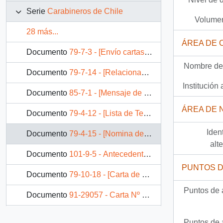
Serie
Carabineros de Chile
Volumen
28 más...
ÁREA DE 
Documento
79-7-3 - [Envío cartas originales Mayo]
Nombre del
Documento
79-7-14 - [Relacionado con el personal de Carabineros eliminado]
Institución 
Documento
85-7-1 - [Mensaje de agradecimiento del General de Carabineros Hugo Aguayo al Presidente Patricio Aylwin]
ÁREA DE 
Documento
79-4-12 - [Lista de Teniente Vergara]
Iden
Documento
79-4-15 - [Nomina de personal casado de dotación de la escolta presidencial]
alt
Documento
101-9-5 - Antecedentes del anteproyecto de ley, que la Directiva de los Carabineros eliminados de la Institución en 1973; por la Junta Militar, harán entrega a S.E. el Presidente de la República.
PUNTOS 
Documento
79-10-18 - [Carta de Rodolfo Stange]
Puntos de 
Documento
91-29057 - Carta Nº 371 del General Director de Carabineros, sr. Rodolfo Stange O. dirigida al Excmo. Sr. Presidente de la República, Don Patricio Aylwin Azócar
Documento
91-27962 - [Oficio de la Subsecretaría de Carabineros dirigido al Jefe de Gabinete Presidencial]
Puntos de 