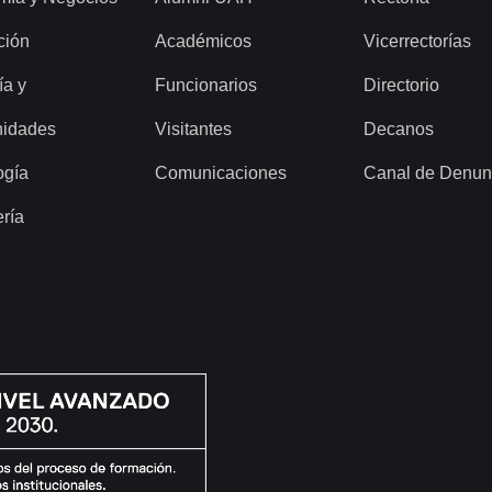
ción
Académicos
Vicerrectorías
ía y
Funcionarios
Directorio
idades
Visitantes
Decanos
ogía
Comunicaciones
Canal de Denun
ería