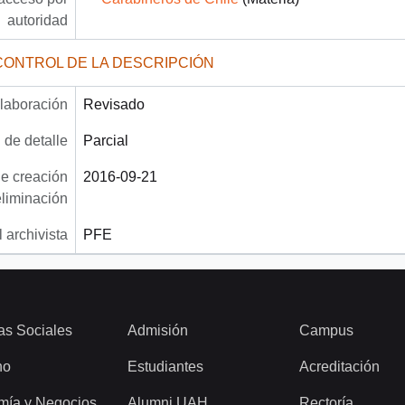
autoridad
CONTROL DE LA DESCRIPCIÓN
laboración
Revisado
 de detalle
Parcial
e creación
2016-09-21
eliminación
 archivista
PFE
as Sociales
Admisión
Campus
ho
Estudiantes
Acreditación
mía y Negocios
Alumni UAH
Rectoría