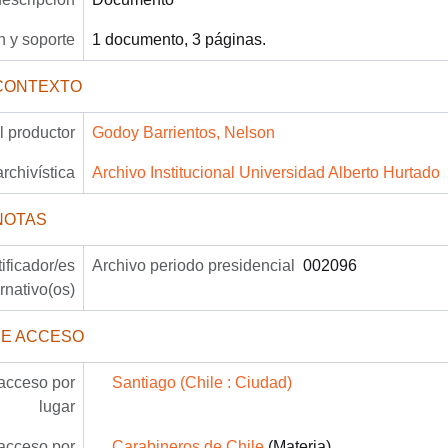
 y soporte
1 documento, 3 páginas.
CONTEXTO
 productor
Godoy Barrientos, Nelson
archivística
Archivo Institucional Universidad Alberto Hurtado
NOTAS
tificador/es
Archivo periodo presidencial
002096
ernativo(os)
DE ACCESO
acceso por
Santiago (Chile : Ciudad)
lugar
acceso por
Carabineros de Chile
(Materia)