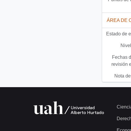
17 más...
ÁREA DE 
Estado de e
Nivel
Fechas d
revisión 
Nota del
Cienci
Derec
Econo