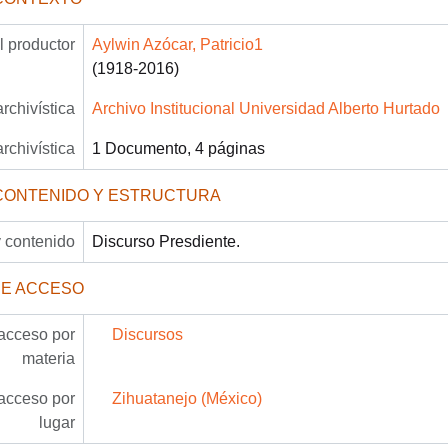
 productor
Aylwin Azócar, Patricio1
(1918-2016)
archivística
Archivo Institucional Universidad Alberto Hurtado
archivística
1 Documento, 4 páginas
CONTENIDO Y ESTRUCTURA
 contenido
Discurso Presdiente.
DE ACCESO
acceso por
Discursos
materia
acceso por
Zihuatanejo (México)
lugar