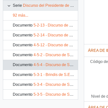
Serie
Discurso del Presidente de la República
92 más...
Documento
5-2-13 - Discurso de S.E. el Presidente de la República, D. Patricio Aylwin Azocar, en Seminario Económico en Rusia.
Documento
5-2-14 - Discurso de S.E. el Presidente de la República, D. Patricio Aylwin Azocar, en la Academia de Ciencias de la Federación Rusa.
Documento
4-5-12 - Discurso de S.E. El Presidente de la República, D. Patricio Aylwin Azocar, en cena ofrecida al Primer Ministro de Jamaica D. Percival Patterson
ÁREA DE 
Documento
4-5-2 - Discurso de S.E. El Presidente de la República, D. Patricio Aylwin Azocar, al recibir el grado de Doctor Honoris Causa de la Universidad de Waseda
Código de 
Documento
4-5-4 - Discurso de S.E. El Presidente de la República, D. Patricio Aylwin Azocar, en reunión con empresarios mexicanos
Documento
5-3-1 - Brindis de S.E. el Presidente de la República, D. Patricio Aylwin Azocar, en almuerzo con ocasión del Seminario Económico Empresarial.
Documento
5-3-4 - Discurso de S.E. el Presidente de la República, D. Patricio Aylwin Azocar, en inauguración del Puerto de Corral.
Documento
5-3-5 - Discurso de S.E. el Presidente de la República, D. Patricio Aylwin Azocar, en acto de entrega de 1.200 títulos de dominio.
Nivel de 
Documento
5-3-6 - Discurso de S.E. el Presidente de la República, D. Patricio Aylwin Azocar, en inauguración de la maternidad del Hospital de Pitrufquen.
ÁREA DE 