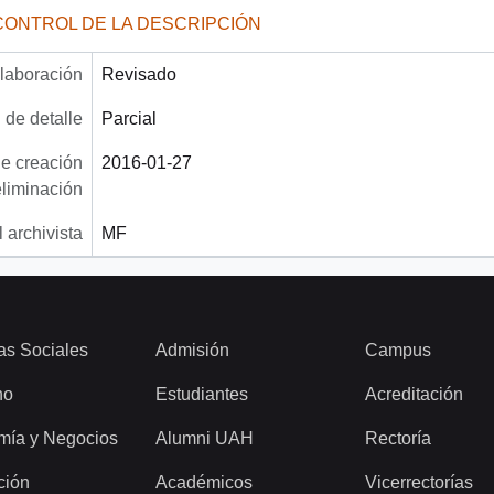
CONTROL DE LA DESCRIPCIÓN
laboración
Revisado
 de detalle
Parcial
e creación
2016-01-27
eliminación
 archivista
MF
as Sociales
Admisión
Campus
ho
Estudiantes
Acreditación
mía y Negocios
Alumni UAH
Rectoría
ción
Académicos
Vicerrectorías