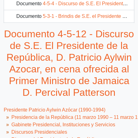
Documento
4-5-4 - Discurso de S.E. El Presidente de la República, D. Patricio Aylwin Azocar, en reunión con empresarios mexicanos
Documento
5-3-1 - Brindis de S.E. el Presidente de la República, D. Patricio Aylwin Azocar, en almuerzo con ocasión del Seminario Económico Empresarial.
Documento
5-3-4 - Discurso de S.E. el Presidente de la República, D. Patricio Aylwin Azocar, en inauguración del Puerto de Corral.
Documento 4-5-12 - Discurso
408 más...
de S.E. El Presidente de la
República, D. Patricio Aylwin
Azocar, en cena ofrecida al
Primer Ministro de Jamaica
D. Percival Patterson
Presidente Patricio Aylwin Azócar (1990-1994)
Presidencia de la República (11 marzo 1990 – 11 marzo 
Gabinete Presidencial, Instituciones y Servicios
Discursos Presidenciales