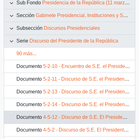
Sub Fondo
Presidencia de la República (11 marzo 1990 – 11 marzo 1994)
Sección
Gabinete Presidencial, Instituciones y Servicios
Subsección
Discursos Presidenciales
Serie
Discurso del Presidente de la República
90 más...
Documento
5-2-10 - Encuentro de S.E. el Presidente de la República, D. Patricio Aylwin Azocar,con colonia chilena residente en Noruega.
Documento
5-2-11 - Discurso de S.E. el Presidente de la República, D. Patricio Aylwin Azocar, en Seminario Empresarial en el Reino de Noruega.
Documento
5-2-13 - Discurso de S.E. el Presidente de la República, D. Patricio Aylwin Azocar, en Seminario Económico en Rusia.
Documento
5-2-14 - Discurso de S.E. el Presidente de la República, D. Patricio Aylwin Azocar, en la Academia de Ciencias de la Federación Rusa.
Documento
4-5-12 - Discurso de S.E. El Presidente de la República, D. Patricio Aylwin Azocar, en cena ofrecida al Primer Ministro de Jamaica D. Percival Patterson
Documento
4-5-2 - Discurso de S.E. El Presidente de la República, D. Patricio Aylwin Azocar, al recibir el grado de Doctor Honoris Causa de la Universidad de Waseda