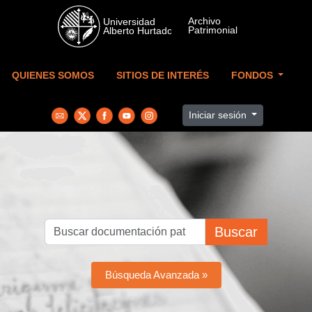
Skip to main content
QUIENES SOMOS
SITIOS DE INTERÉS
FONDOS
Iniciar sesión
Buscar
Búsqueda Avanzada »