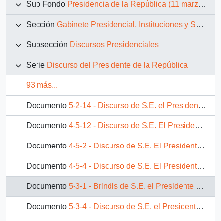
Sub Fondo
Presidencia de la República (11 marzo 1990 – 11 marzo 1994)
Sección
Gabinete Presidencial, Instituciones y Servicios
Subsección
Discursos Presidenciales
Serie
Discurso del Presidente de la República
93 más...
Documento
5-2-14 - Discurso de S.E. el Presidente de la República, D. Patricio Aylwin Azocar, en la Academia de Ciencias de la Federación Rusa.
Documento
4-5-12 - Discurso de S.E. El Presidente de la República, D. Patricio Aylwin Azocar, en cena ofrecida al Primer Ministro de Jamaica D. Percival Patterson
Documento
4-5-2 - Discurso de S.E. El Presidente de la República, D. Patricio Aylwin Azocar, al recibir el grado de Doctor Honoris Causa de la Universidad de Waseda
Documento
4-5-4 - Discurso de S.E. El Presidente de la República, D. Patricio Aylwin Azocar, en reunión con empresarios mexicanos
Documento
5-3-1 - Brindis de S.E. el Presidente de la República, D. Patricio Aylwin Azocar, en almuerzo con ocasión del Seminario Económico Empresarial.
Documento
5-3-4 - Discurso de S.E. el Presidente de la República, D. Patricio Aylwin Azocar, en inauguración del Puerto de Corral.