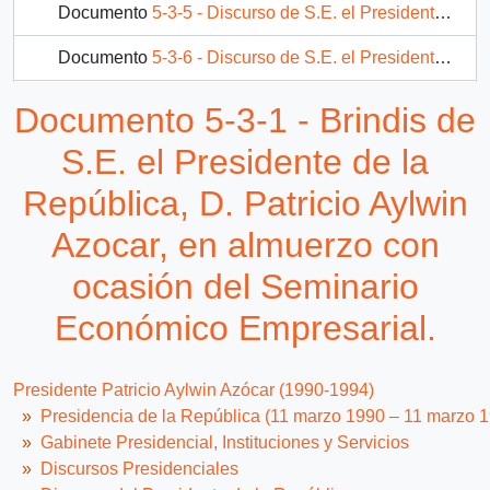
Documento
5-3-5 - Discurso de S.E. el Presidente de la República, D. Patricio Aylwin Azocar, en acto de entrega de 1.200 títulos de dominio.
Documento
5-3-6 - Discurso de S.E. el Presidente de la República, D. Patricio Aylwin Azocar, en inauguración de la maternidad del Hospital de Pitrufquen.
Documento
5-3-7 - Discurso de S.E. el Presidente de la República, D. Patricio Aylwin Azocar, en reunión con la comunidad mapuche de Pitrufquen.
Documento 5-3-1 - Brindis de
405 más...
S.E. el Presidente de la
República, D. Patricio Aylwin
Azocar, en almuerzo con
ocasión del Seminario
Económico Empresarial.
Presidente Patricio Aylwin Azócar (1990-1994)
Presidencia de la República (11 marzo 1990 – 11 marzo 
Gabinete Presidencial, Instituciones y Servicios
Discursos Presidenciales