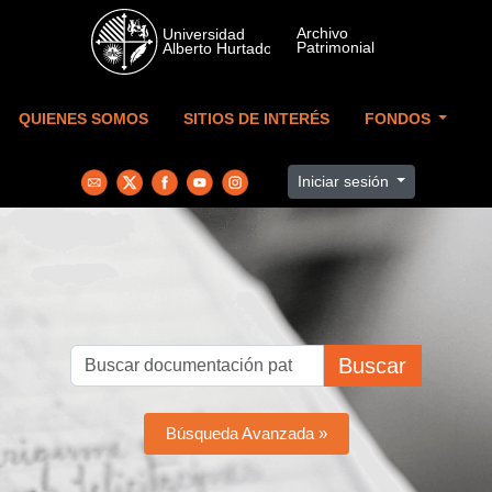
Skip to main content
QUIENES SOMOS
SITIOS DE INTERÉS
FONDOS
Iniciar sesión
Buscar
Búsqueda Avanzada »