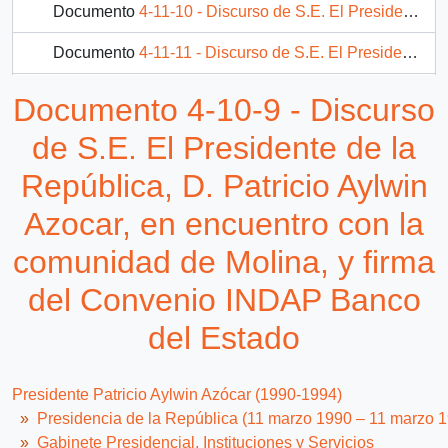
Documento
4-11-10 - Discurso de S.E. El Presidente de la República, D. Patricio Aylwin Azocar, en inauguración de Escuela de Formación Profesional de Oficios "Cristo Vive"
Documento
4-11-11 - Discurso de S.E. El Presidente de la República, D. Patricio Aylwin Azocar, en acto de "Acción Ciudadana para el medio ambiente, Santiago ¿Cómo vamos?"
Documento
4-11-12 - Discurso de S.E. El Presidente de la República, D. Patricio Aylwin Azocar, en inauguración de la XXX Conferencia de la Federación Interamericana de Abogad
Documento 4-10-9 - Discurso
482 más...
de S.E. El Presidente de la
República, D. Patricio Aylwin
Azocar, en encuentro con la
comunidad de Molina, y firma
del Convenio INDAP Banco
del Estado
Presidente Patricio Aylwin Azócar (1990-1994)
Presidencia de la República (11 marzo 1990 – 11 marzo 
Gabinete Presidencial, Instituciones y Servicios