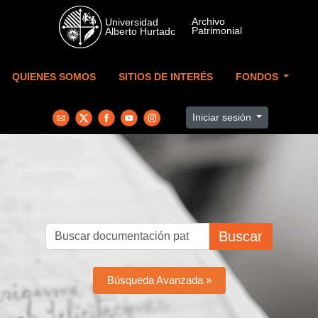
Skip to main content
QUIENES SOMOS
SITIOS DE INTERÉS
FONDOS
Iniciar sesión
Buscar
Búsqueda Avanzada »