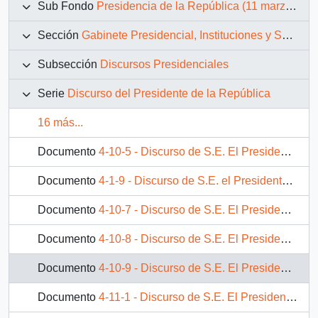
Sub Fondo
Presidencia de la República (11 marzo 1990 – 11 marzo 1994)
Sección
Gabinete Presidencial, Instituciones y Servicios
Subsección
Discursos Presidenciales
Serie
Discurso del Presidente de la República
16 más...
Documento
4-10-5 - Discurso de S.E. El Presidente de la República, D. Patricio Aylwin Azocar, en inauguración del agua potable rural de "Lo Figueroa", en estación experimental "ESSAM"
Documento
4-1-9 - Discurso de S.E. el Presidente de la República D. Patricio Aylwin Azocar, en el acto de conmemoración del quinto centenario.
Documento
4-10-7 - Discurso de S.E. El Presidente de la República, D. Patricio Aylwin Azocar, en inauguración de internado del Liceo Polivalente de San Clemente
Documento
4-10-8 - Discurso de S.E. El Presidente de la República, D. Patricio Aylwin Azocar, en inauguración del camino Camarico-Cumpeo
Documento
4-10-9 - Discurso de S.E. El Presidente de la República, D. Patricio Aylwin Azocar, en encuentro con la comunidad de Molina, y firma del Convenio INDAP Banco del Estado
Documento
4-11-1 - Discurso de S.E. El Presidente de la República, D. Patricio Aylwin Azocar, en ceremonia de presentación del proyecto: "Valdivia, Ciudad Saludable"