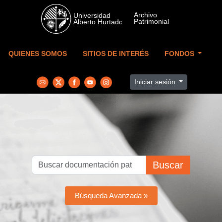
Skip to main content
QUIENES SOMOS
SITIOS DE INTERÉS
FONDOS
Iniciar sesión
Buscar
Búsqueda Avanzada »