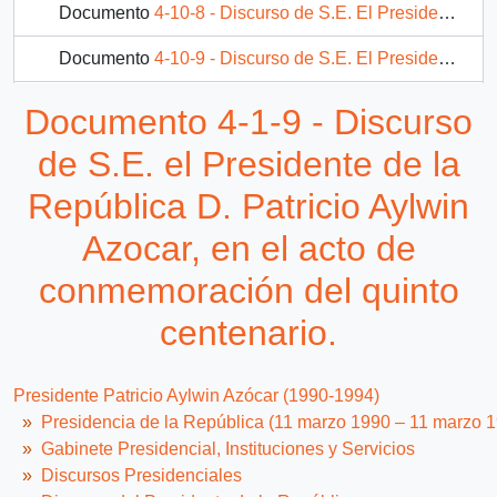
Documento
4-10-8 - Discurso de S.E. El Presidente de la República, D. Patricio Aylwin Azocar, en inauguración del camino Camarico-Cumpeo
Documento
4-10-9 - Discurso de S.E. El Presidente de la República, D. Patricio Aylwin Azocar, en encuentro con la comunidad de Molina, y firma del Convenio INDAP Banco del Estado
Documento
4-11-1 - Discurso de S.E. El Presidente de la República, D. Patricio Aylwin Azocar, en ceremonia de presentación del proyecto: "Valdivia, Ciudad Saludable"
Documento 4-1-9 - Discurso
485 más...
de S.E. el Presidente de la
República D. Patricio Aylwin
Azocar, en el acto de
conmemoración del quinto
centenario.
Presidente Patricio Aylwin Azócar (1990-1994)
Presidencia de la República (11 marzo 1990 – 11 marzo 
Gabinete Presidencial, Instituciones y Servicios
Discursos Presidenciales