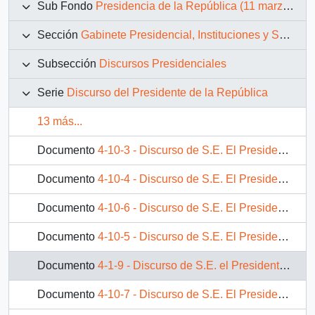
Sub Fondo
Presidencia de la República (11 marzo 1990 – 11 marzo 1994)
Sección
Gabinete Presidencial, Instituciones y Servicios
Subsección
Discursos Presidenciales
Serie
Discurso del Presidente de la República
13 más...
Documento
4-10-3 - Discurso de S.E. El Presidente de la República, D. Patricio Aylwin Azocar, al inaugurar las Feria Internacional de Talca - FITAL` 93
Documento
4-10-4 - Discurso de S.E. El Presidente de la República, D. Patricio Aylwin Azocar, en visita al Campus Norte de la Universidad de Talca
Documento
4-10-6 - Discurso de S.E. El Presidente de la República, D. Patricio Aylwin Azocar, en visita para comprobar estado de avance inversión del regadio de Pencahue
Documento
4-10-5 - Discurso de S.E. El Presidente de la República, D. Patricio Aylwin Azocar, en inauguración del agua potable rural de "Lo Figueroa", en estación experimental "ESSAM"
Documento
4-1-9 - Discurso de S.E. el Presidente de la República D. Patricio Aylwin Azocar, en el acto de conmemoración del quinto centenario.
Documento
4-10-7 - Discurso de S.E. El Presidente de la República, D. Patricio Aylwin Azocar, en inauguración de internado del Liceo Polivalente de San Clemente