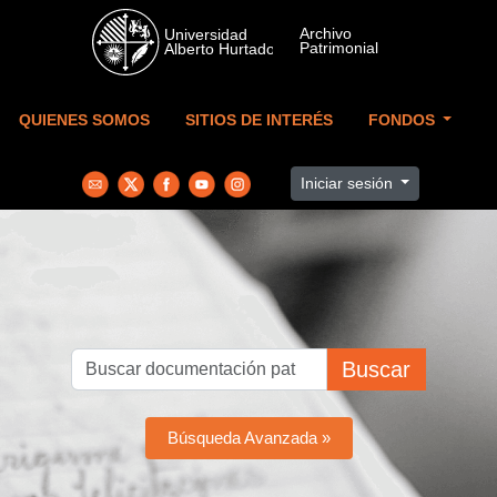
Skip to main content
QUIENES SOMOS
SITIOS DE INTERÉS
FONDOS
Iniciar sesión
Buscar
Búsqueda Avanzada »