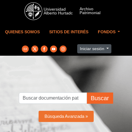
Skip to main content
QUIENES SOMOS
SITIOS DE INTERÉS
FONDOS
Iniciar sesión
Buscar
Búsqueda Avanzada »