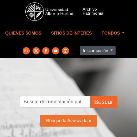
Skip to main content
QUIENES SOMOS
SITIOS DE INTERÉS
FONDOS
Iniciar sesión
Buscar
Búsqueda Avanzada »