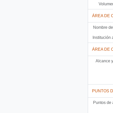
Volumen
Documento
57-4-11 - [Carta del Presidente Patricio Aylwin a su Majestad Beatríz]
ÁREA DE 
Documento
57-4-16 - [Carta del Presidente Patricio Aylwin al Presidente de Paraguay]
Documento
57-4-29 - [Carta del Presidente Patricio Aylwin al Primer Ministro John Major]
Nombre del
Institución 
36 más...
ÁREA DE 
Alcance y
PUNTOS 
Puntos de 