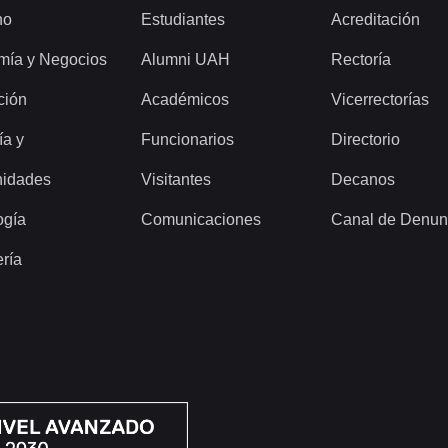
ho
Estudiantes
Acreditación
mía y Negocios
Alumni UAH
Rectoría
ción
Académicos
Vicerrectorías
ía y
Funcionarios
Directorio
idades
Visitantes
Decanos
ogía
Comunicaciones
Canal de Denun
ería