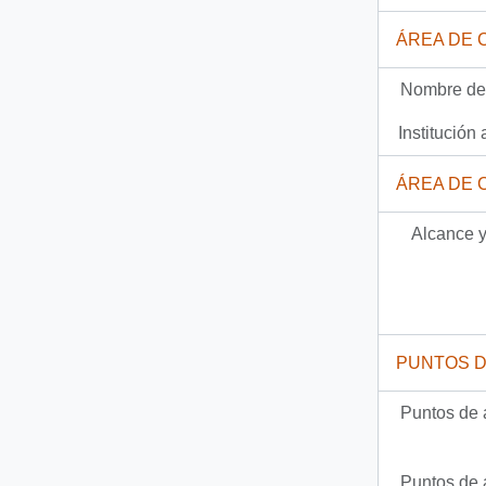
Documento
57-4-10 - [Carta del Presidente Patricio Aylwin a Primer Ministro de los Países Bajos]
ÁREA DE 
Documento
57-4-11 - [Carta del Presidente Patricio Aylwin a su Majestad Beatríz]
Nombre del
Documento
57-4-16 - [Carta del Presidente Patricio Aylwin al Presidente de Paraguay]
Institución 
37 más...
ÁREA DE 
Alcance y
PUNTOS 
Puntos de 
Puntos de 