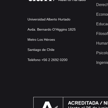
Derec
Econo
Universidad Alberto Hurtado
Educa
Avda. Bernardo O’Higgins 1825
Filosof
Metro Los Héroes
Human
Santiago de Chile
Psicol
Teléfono +56 2 2692 0200
Ingeni