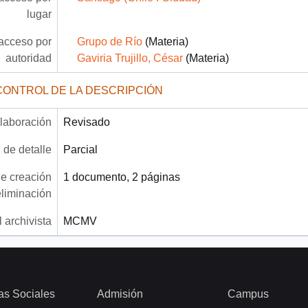
lugar
acceso por
Grupo de Río
(Materia)
autoridad
Gaviria Trujillo, César
(Materia)
CONTROL DE LA DESCRIPCIÓN
laboración
Revisado
 de detalle
Parcial
e creación
1 documento, 2 páginas
eliminación
 archivista
MCMV
as Sociales
Admisión
Campus