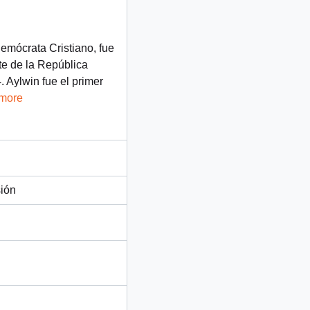
Demócrata Cristiano, fue
te de la República
 Aylwin fue el primer
 more
sión