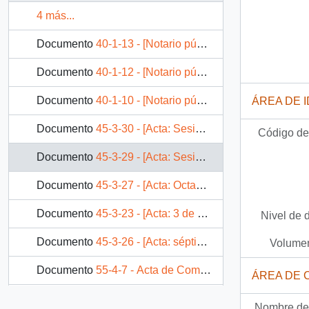
4 más...
Documento
40-1-13 - [Notario público: Mandato general de administración y disposición de bienes]
Documento
40-1-12 - [Notario público: Modificación de Sociedad UCOM Ltda]
Documento
40-1-10 - [Notario público: Modificación de Sociedad "Servicios y abastecimientos MAC ltda]
ÁREA DE 
Documento
45-3-30 - [Acta: Sesión Décimo Primera Comisión Nacional de la Familia]
Código de 
Documento
45-3-29 - [Acta: Sesión del día 14 de septiembre]
Documento
45-3-27 - [Acta: Octava sesión de Comisión Nacional de la Familia]
Documento
45-3-23 - [Acta: 3 de agosto de 1992]
Nivel de 
Documento
45-3-26 - [Acta: séptima sesión Comisión Nacional de la Familia]
Volumen
Documento
55-4-7 - Acta de Compromiso : Proyecto RedChile
ÁREA DE 
3 más...
Nombre del