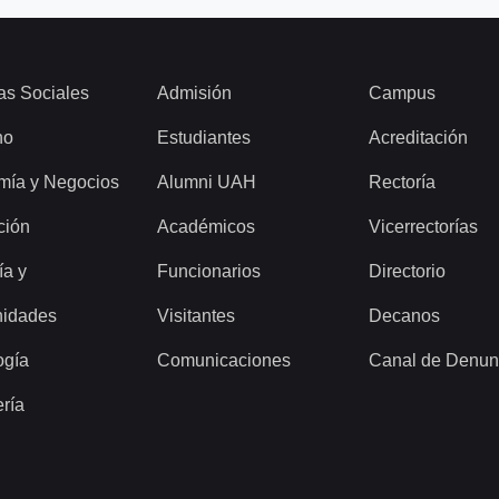
as Sociales
Admisión
Campus
ho
Estudiantes
Acreditación
mía y Negocios
Alumni UAH
Rectoría
ción
Académicos
Vicerrectorías
ía y
Funcionarios
Directorio
idades
Visitantes
Decanos
ogía
Comunicaciones
Canal de Denun
ería