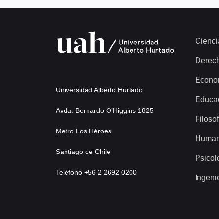
Cienci
Derec
Econo
Universidad Alberto Hurtado
Educa
Avda. Bernardo O’Higgins 1825
Filosof
Metro Los Héroes
Human
Santiago de Chile
Psicol
Teléfono +56 2 2692 0200
Ingeni