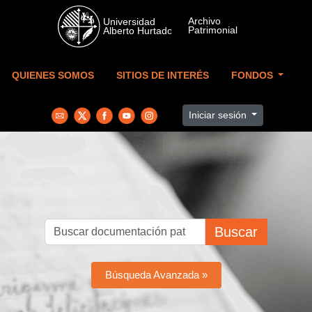
Skip to main content
QUIENES SOMOS
SITIOS DE INTERÉS
FONDOS
Iniciar sesión
Buscar
Búsqueda Avanzada »