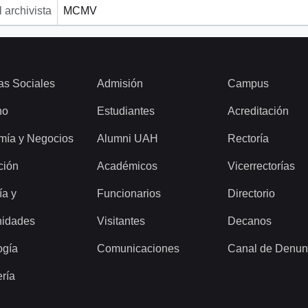
 archivista
MCMV
as Sociales
Admisión
Campus
ho
Estudiantes
Acreditación
mía y Negocios
Alumni UAH
Rectoría
ción
Académicos
Vicerrectorías
ía y
Funcionarios
Directorio
idades
Visitantes
Decanos
ogía
Comunicaciones
Canal de Denun
ería