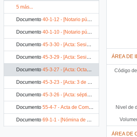
5 más...
Documento
40-1-12 - [Notario público: Modificación de Sociedad UCOM Ltda]
Documento
40-1-10 - [Notario público: Modificación de Sociedad "Servicios y abastecimientos MAC ltda]
Documento
45-3-30 - [Acta: Sesión Décimo Primera Comisión Nacional de la Familia]
ÁREA DE 
Documento
45-3-29 - [Acta: Sesión del día 14 de septiembre]
Documento
45-3-27 - [Acta: Octava sesión de Comisión Nacional de la Familia]
Código de 
Documento
45-3-23 - [Acta: 3 de agosto de 1992]
Documento
45-3-26 - [Acta: séptima sesión Comisión Nacional de la Familia]
Nivel de 
Documento
55-4-7 - Acta de Compromiso : Proyecto RedChile
Volumen
Documento
69-1-1 - [Nómina de personas a cargos que postulan en el Gobierno de Patricio Aylwin]
2 más...
ÁREA DE 