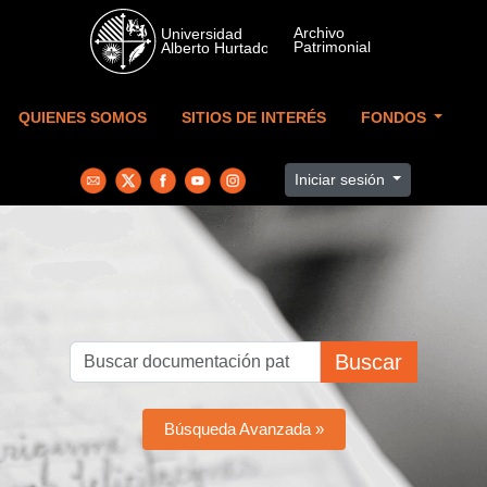
Skip to main content
QUIENES SOMOS
SITIOS DE INTERÉS
FONDOS
Iniciar sesión
Buscar
Búsqueda Avanzada »