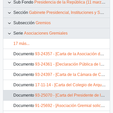
Sub Fondo
Presidencia de la República (11 marzo 1990 – 11 marzo 1994)
Sección
Gabinete Presidencial, Instituciones y Servicios
Subsección
Gremios
Serie
Asociaciones Gremiales
17 más...
Documento
93-24357 - [Carta de la Asociación de Empleados de Tesorerías de la República dirigida al Presidente Patricio Aylwin, mediante la cual solicita la exención del impuesto a la renta]
Documento
93-24361 - [Declaración Pública de la Asociación de Agricultores de la Provincia de El Loa referente a amenazas de las aguas de cuencas hidrográficas de la zona]
Documento
93-24397 - [Carta de la Cámara de Comercio Detallista de Valparaíso dirigida al Presidente Patricio Aylwin, referente a proyecto de apertura del camino sur de la región]
Documento
17-11-14 - [Carta del Colegio de Arquitectos de Chile]
Documento
93-25070 - [Carta del Presidente de la Cámara Chilena de la Construcción mediante la cual entrega apreciaciones respecto a gira presidencial en Asia]
Documento
91-25692 - [Asociación Gremial solicita plazo para crear mercado de productos forestales]