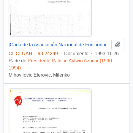
Añadi
[Carta de la Asociación Nacional de Funcionarios Penitenciarios dirigida al Presidente Patricio Aylwin,
CL CLUAH 1-93-24249
·
Documento
·
1993-11-26
Parte de
Presidente Patricio Aylwin Azócar (1990-
1994)
Mihovilovic Eterovic, Milenko