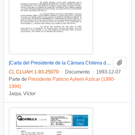
Añadi
[Carta del Presidente de la Cámara Chilena de la Construcción mediante la cual entrega apreciaciones respecto a gira presidencial en Asia]
CL CLUAH 1-93-25070
·
Documento
·
1993-12-07
Parte de
Presidente Patricio Aylwin Azócar (1990-
1994)
Jarpa, Víctor