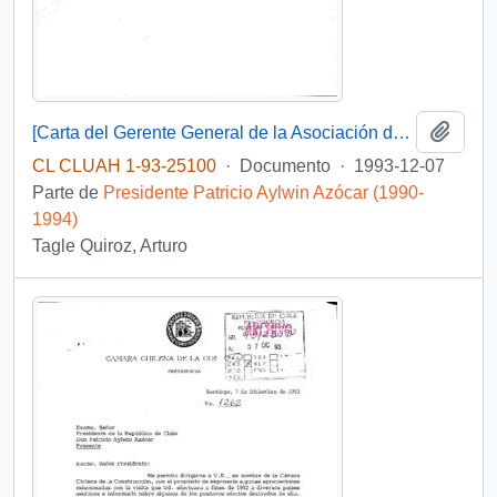
Añadi
[Carta del Gerente General de la Asociación de Bancos e Instituciones Financieras dirigida al Jefe de Gabinete Presidencial]
CL CLUAH 1-93-25100
·
Documento
·
1993-12-07
Parte de
Presidente Patricio Aylwin Azócar (1990-
1994)
Tagle Quiroz, Arturo