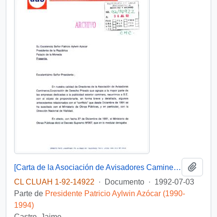
Añadi
[Carta de la Asociación de Avisadores Camineros dirigido al Presidente Patricio Aylwin]
CL CLUAH 1-92-14922
·
Documento
·
1992-07-03
Parte de
Presidente Patricio Aylwin Azócar (1990-
1994)
Castro, Jaime