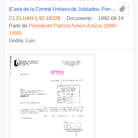
Añadi
[Carta de la Central Unitaria de Jubilados, Pensionados y Montepiadas de Chile dirigida al Presidente Patricio Aylwin, mediante la cual informan problemáticas en la provincia de Ñuble]
CL CLUAH 1-92-18329
·
Documento
·
1992-08-14
Parte de
Presidente Patricio Aylwin Azócar (1990-
1994)
Godoy, Luis