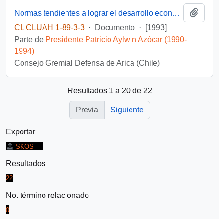
Añadi
Normas tendientes a lograr el desarrollo económico autosostenido en las provincias de Arica y Parinacota
CL CLUAH 1-89-3-3
·
Documento
·
[1993]
Parte de
Presidente Patricio Aylwin Azócar (1990-
1994)
Consejo Gremial Defensa de Arica (Chile)
Resultados 1 a 20 de 22
Previa
Siguiente
Exportar
SKOS
Resultados
22
No. término relacionado
0