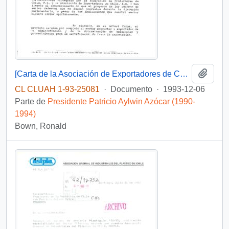
Añadi
[Carta de la Asociación de Exportadores de Chile dirigida al Presidente Patricio Aylwin, mediante la cual se aborda la Ley sobre Certificación de Calidad de Productos Hortofrutícolas Exportados a las Comunidades Europeas]
CL CLUAH 1-93-25081
·
Documento
·
1993-12-06
Parte de
Presidente Patricio Aylwin Azócar (1990-
1994)
Bown, Ronald