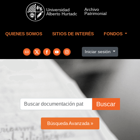
Skip to main content
QUIENES SOMOS
SITIOS DE INTERÉS
FONDOS
Iniciar sesión
Buscar
Búsqueda Avanzada »