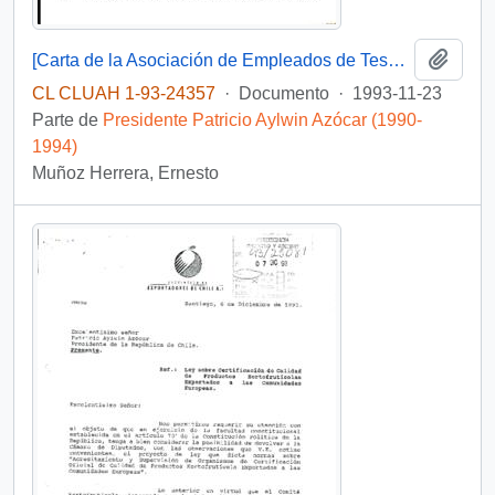
Añadi
[Carta de la Asociación de Empleados de Tesorerías de la República dirigida al Presidente Patricio Aylwin, mediante la cual solicita la exención del impuesto a la renta]
CL CLUAH 1-93-24357
·
Documento
·
1993-11-23
Parte de
Presidente Patricio Aylwin Azócar (1990-
1994)
Muñoz Herrera, Ernesto