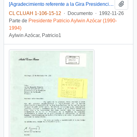
Añadi
[Agradecimiento referente a la Gira Presidencial a Japón de Forestal del Sur Ltda.]
CL CLUAH 1-106-15-12
·
Documento
·
1992-11-26
Parte de
Presidente Patricio Aylwin Azócar (1990-
1994)
Aylwin Azócar, Patricio1