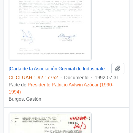
Añadi
[Carta de la Asociación Gremial de Industriales del Plástico de Chile dirigida al Presidente Patricio Aylwin]
CL CLUAH 1-92-17752
·
Documento
·
1992-07-31
Parte de
Presidente Patricio Aylwin Azócar (1990-
1994)
Burgos, Gastón