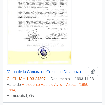
Añadi
[Carta de la Cámara de Comercio Detallista de Valparaíso dirigida al Presidente Patricio Aylwin, referente a proyecto de apertura del camino sur de la región]
CL CLUAH 1-93-24397
·
Documento
·
1993-11-23
Parte de
Presidente Patricio Aylwin Azócar (1990-
1994)
Hormazábal, Oscar