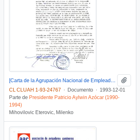
Añadi
[Carta de la Agrupación Nacional de Empleados Fiscales dirigida al Presidente Patricio Aylwin, mediante la cual exponen una crítica al sistema de cálculo de la asignación de zona]
CL CLUAH 1-93-24767
·
Documento
·
1993-12-01
Parte de
Presidente Patricio Aylwin Azócar (1990-
1994)
Mihovilovic Eterovic, Milenko