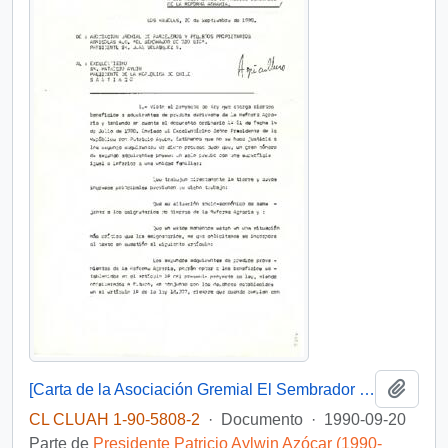
Añadi
[Carta de la Asociación Gremial El Sembrador del Bío Bío]
CL CLUAH 1-90-5808-2
·
Documento
·
1990-09-20
Parte de
Presidente Patricio Aylwin Azócar (1990-