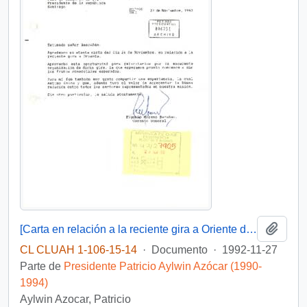
Añadi
[Carta en relación a la reciente gira a Oriente de Gearbulk Chile Ltda.]
CL CLUAH 1-106-15-14
·
Documento
·
1992-11-27
Parte de
Presidente Patricio Aylwin Azócar (1990-
1994)
Aylwin Azocar, Patricio