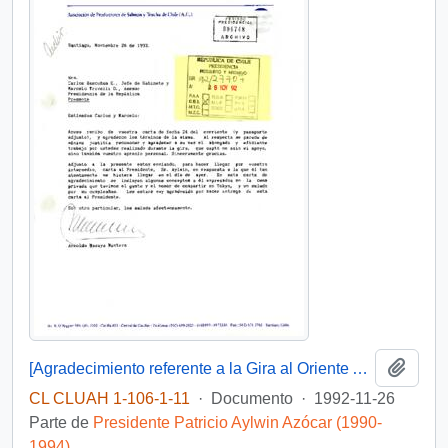
Añadi
[Agradecimiento referente a la Gira al Oriente Asiático]
CL CLUAH 1-106-1-11
·
Documento
·
1992-11-26
Parte de
Presidente Patricio Aylwin Azócar (1990-
1994)