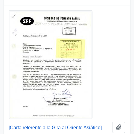
Añadi
[Carta referente a la GIra al Oriente Asiático]