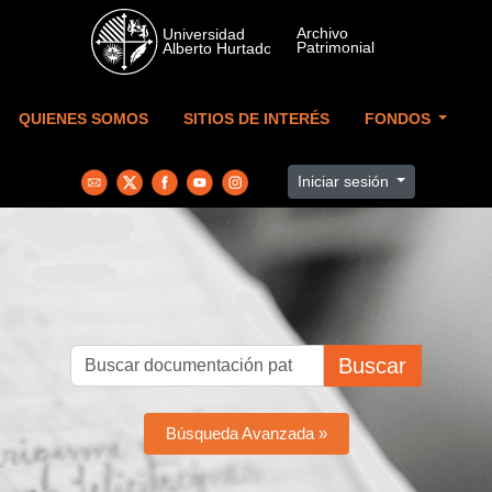
Skip to main content
QUIENES SOMOS
SITIOS DE INTERÉS
FONDOS
Iniciar sesión
Buscar
Búsqueda Avanzada »