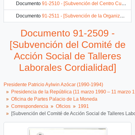
Documento
91-2510 - [Subvención del Centro Cultural y Social Padre Las Casas]
Documento
91-2511 - [Subvención de la Organización Comunitaria Acción Social Penitenciaria]
Documento
91-2512 - [Subvención de la Organización Comunitaria Coprodan]
Documento 91-2509 -
Documento
91-2513 - [Subvención del Grupo de Estudios Constitucionales]
[Subvención del Comité de
1536 más...
Acción Social de Talleres
Laborales Cordialidad]
Presidente Patricio Aylwin Azócar (1990-1994)
Presidencia de la República (11 marzo 1990 – 11 marzo 
Oficina de Partes Palacio de La Moneda
Correspondencia
Oficios
1991
[Subvención del Comité de Acción Social de Talleres Labo