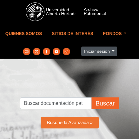
Skip to main content
QUIENES SOMOS
SITIOS DE INTERÉS
FONDOS
Iniciar sesión
Buscar
Búsqueda Avanzada »