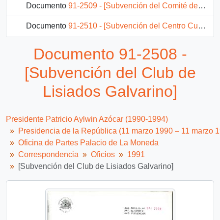
Documento
91-2509 - [Subvención del Comité de Acción Social de Talleres Laborales Cordialidad]
Documento
91-2510 - [Subvención del Centro Cultural y Social Padre Las Casas]
Documento
91-2511 - [Subvención de la Organización Comunitaria Acción Social Penitenciaria]
Documento 91-2508 -
Documento
91-2512 - [Subvención de la Organización Comunitaria Coprodan]
[Subvención del Club de
1537 más...
Lisiados Galvarino]
Presidente Patricio Aylwin Azócar (1990-1994)
Presidencia de la República (11 marzo 1990 – 11 marzo 
Oficina de Partes Palacio de La Moneda
Correspondencia
Oficios
1991
[Subvención del Club de Lisiados Galvarino]