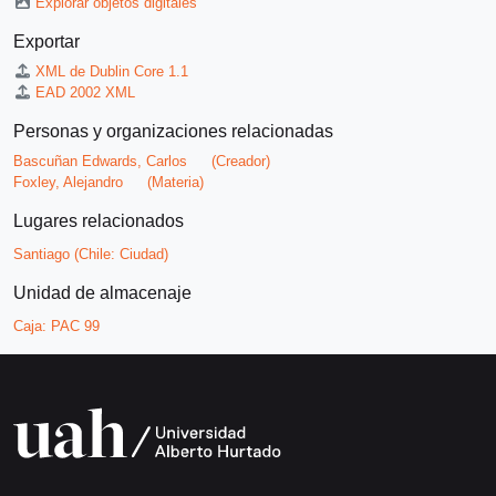
Explorar objetos digitales
Exportar
XML de Dublin Core 1.1
EAD 2002 XML
Personas y organizaciones relacionadas
Bascuñan Edwards, Carlos
(Creador)
Foxley, Alejandro
(Materia)
Lugares relacionados
Santiago (Chile: Ciudad)
Unidad de almacenaje
Caja:
PAC 99