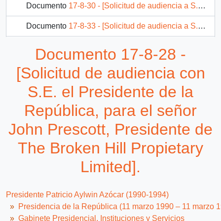
Documento
17-8-30 - [Solicitud de audiencia a S.E. el Presidente de la República de dirigentes de la Asociación Gremial Minera de Antofagasta].
Documento
17-8-33 - [Solicitud de audiencia a S.E. el Presidente de la República del señor Felix Garay Figueroa].
Documento
17-8-32 - [Solicitud de audiencia con S.E. el Presidente de la República, en relación a la situación de los servicios de agua potable de las Comunas de Colina y Lampa].
Documento 17-8-28 -
206 más...
[Solicitud de audiencia con
S.E. el Presidente de la
República, para el señor
John Prescott, Presidente de
The Broken Hill Propietary
Limited].
Presidente Patricio Aylwin Azócar (1990-1994)
Presidencia de la República (11 marzo 1990 – 11 marzo 
Gabinete Presidencial, Instituciones y Servicios