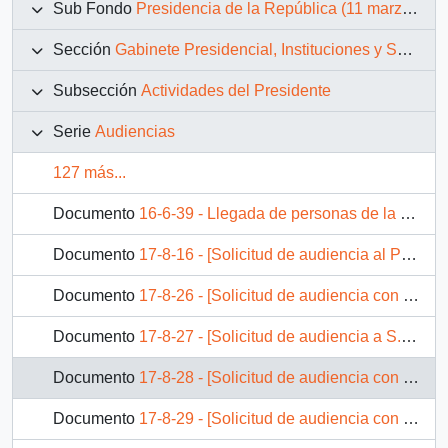
Sub Fondo
Presidencia de la República (11 marzo 1990 – 11 marzo 1994)
Sección
Gabinete Presidencial, Instituciones y Servicios
Subsección
Actividades del Presidente
Serie
Audiencias
127 más...
Documento
16-6-39 - Llegada de personas de la Delegación Parlamentaria en América Latina en 1992
Documento
17-8-16 - [Solicitud de audiencia al Presidente de la República de Don Fernando Zegers].
Documento
17-8-26 - [Solicitud de audiencia con S.E. el Presidente de la República para el Sr. José Luis Sacre González].
Documento
17-8-27 - [Solicitud de audiencia a S.E. el Presidente de la República de Don Jacobo Hei Paoa, Gobernador de Isla de Pascua].
Documento
17-8-28 - [Solicitud de audiencia con S.E. el Presidente de la República, para el señor John Prescott, Presidente de The Broken Hill Propietary Limited].
Documento
17-8-29 - [Solicitud de audiencia con S.E. el Presidente de la República, para el Sindicato de Trabajadores N°27 de la División El Teniente, Codelco Chile].