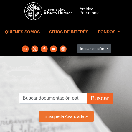
Skip to main content
QUIENES SOMOS
SITIOS DE INTERÉS
FONDOS
Iniciar sesión
Buscar
Búsqueda Avanzada »