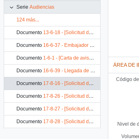
Serie
Audiencias
124 más...
Documento
13-6-18 - [Solicitud de audiencia para Sr. Gonzalo Duarte, Alcalde de la Florida]
Documento
16-6-37 - Embajador de Ecuador solicita audiencia con el presidente en 1992
Documento
1-6-1 - [Carta de aviso reunión ordinaria de Consejo de Gabinete y Acta de Consejo de Gabinete 28.01.93]
ÁREA DE 
Documento
16-6-39 - Llegada de personas de la Delegación Parlamentaria en América Latina en 1992
Código de 
Documento
17-8-16 - [Solicitud de audiencia al Presidente de la República de Don Fernando Zegers].
Documento
17-8-26 - [Solicitud de audiencia con S.E. el Presidente de la República para el Sr. José Luis Sacre González].
Documento
17-8-27 - [Solicitud de audiencia a S.E. el Presidente de la República de Don Jacobo Hei Paoa, Gobernador de Isla de Pascua].
Documento
17-8-28 - [Solicitud de audiencia con S.E. el Presidente de la República, para el señor John Prescott, Presidente de The Broken Hill Propietary Limited].
Nivel de 
Documento
17-8-29 - [Solicitud de audiencia con S.E. el Presidente de la República, para el Sindicato de Trabajadores N°27 de la División El Teniente, Codelco Chile].
Volumen