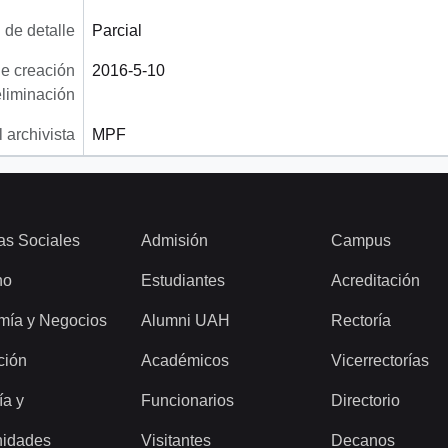
 de detalle
Parcial
e creación
2016-5-10
eliminación
 archivista
MPF
as Sociales
Admisión
Campus
ho
Estudiantes
Acreditación
mía y Negocios
Alumni UAH
Rectoría
ción
Académicos
Vicerrectorías
ía y
Funcionarios
Directorio
idades
Visitantes
Decanos