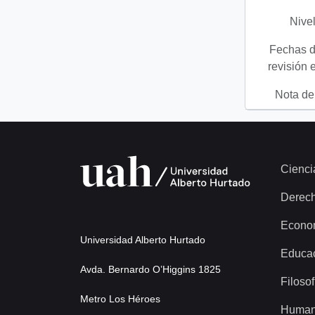
Nivel
Fechas d
revisión 
Nota del
Cienci
Derec
Econo
Universidad Alberto Hurtado
Educa
Avda. Bernardo O’Higgins 1825
Filosof
Metro Los Héroes
Human