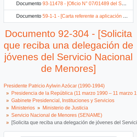
Documento
93-11478 - [Oficio N° 07/01489 del Servicio Nacional de Menores]
Documento
59-1-1 - [Carta referente a aplicación de políticas públicas en favor de los niños en riesgo social del Servicio Nacional de Menores]
Documento
92-11612 - [Oficio del Secretario Regional Ministerial de Justicia de la Región Metropolitana dirigido al Jefe de Departamento de Adopción del Servicio Nacional de Menores]
Documento 92-304 - [Solicita
Documento
92-5199 - [Saludos en el Segundo Aniversario del Gobierno]
que reciba una delegación de
2 más...
jóvenes del Servicio Nacional
de Menores]
Presidente Patricio Aylwin Azócar (1990-1994)
Presidencia de la República (11 marzo 1990 – 11 marzo 
Gabinete Presidencial, Instituciones y Servicios
Ministerios
Ministerio de Justicia
Servicio Nacional de Menores (SENAME)
[Solicita que reciba una delegación de jóvenes del Servi