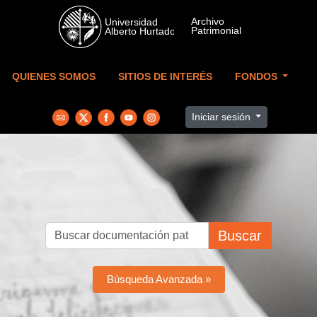
Skip to main content
QUIENES SOMOS
SITIOS DE INTERÉS
FONDOS
Iniciar sesión
Buscar
Búsqueda Avanzada »