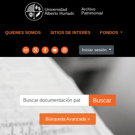
Skip to main content
QUIENES SOMOS
SITIOS DE INTERÉS
FONDOS
Iniciar sesión
Buscar
Búsqueda Avanzada »