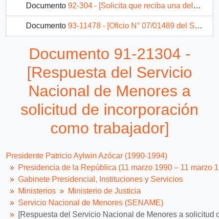
Documento
92-304 - [Solicita que reciba una delegación de jóvenes del Servicio Nacional de Menores]
Documento
93-11478 - [Oficio N° 07/01489 del Servicio Nacional de Menores]
Documento
59-1-1 - [Carta referente a aplicación de políticas públicas en favor de los niños en riesgo social del Servicio Nacional de Menores]
Documento 91-21304 -
Documento
92-11612 - [Oficio del Secretario Regional Ministerial de Justicia de la Región Metropolitana dirigido al Jefe de Departamento de Adopción del Servicio Nacional de Menores]
[Respuesta del Servicio
3 más...
Nacional de Menores a
solicitud de incorporación
como trabajador]
Presidente Patricio Aylwin Azócar (1990-1994)
Presidencia de la República (11 marzo 1990 – 11 marzo 
Gabinete Presidencial, Instituciones y Servicios
Ministerios
Ministerio de Justicia
Servicio Nacional de Menores (SENAME)
[Respuesta del Servicio Nacional de Menores a solicitud 