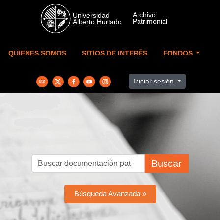
Skip to main content
QUIENES SOMOS
SITIOS DE INTERÉS
FONDOS
Iniciar sesión
Buscar
Búsqueda Avanzada »