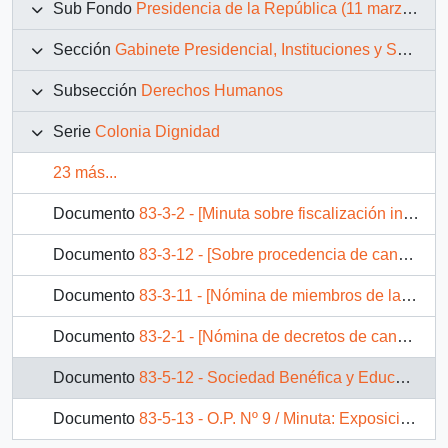
Sub Fondo
Presidencia de la República (11 marzo 1990 – 11 marzo 1994)
Sección
Gabinete Presidencial, Instituciones y Servicios
Subsección
Derechos Humanos
Serie
Colonia Dignidad
23 más...
Documento
83-3-2 - [Minuta sobre fiscalización integral a Sociedad Benefactora y Educacional Dignidad]
Documento
83-3-12 - [Sobre procedencia de cancelar la personalidad jurídica de la entidad que indica]
Documento
83-3-11 - [Nómina de miembros de la Soc. Benefactora y Educacional Dignidad]
Documento
83-2-1 - [Nómina de decretos de cancelación de personalidades jurídicas archivadas en el Archivo Nacional años 1984 hacia atrás]
Documento
83-5-12 - Sociedad Benéfica y Educacional Dignidad
Documento
83-5-13 - O.P. Nº 9 / Minuta: Exposición sobre las causales de cancelación de la personalidad a la Colonia Dignidad, y otras medidas