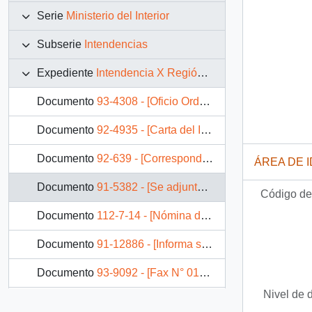
Serie
Ministerio del Interior
Subserie
Intendencias
Expediente
Intendencia X Región de Los Lagos
Documento
93-4308 - [Oficio Orden N° 252 de la Intendencia de la X Región]
Documento
92-4935 - [Carta del Intendente de la Región de Los Lagos dirigida al Jefe de Gabinete Presidencial, referente a hallazgo arqueológico]
Documento
92-639 - [Correspondencia del Intendente de la Décima Región dirigido al Jefe de Gabinete Presidencial]
ÁREA DE 
Documento
91-5382 - [Se adjunta correspondencia enviada al Presidente relacionada con la Intendencia de la X Región]
Código de 
Documento
112-7-14 - [Nómina de Predios Fiscales ubicados en la Canina de San Juan de La Costa]
Documento
91-12886 - [Informa situación Sindicato de Trabajadores Independientes "El Carrizo"]
Documento
93-9092 - [Fax N° 0132 de la Intendencia de Los Lagos]
Nivel de 
Documento
92-23189 - [Oficio del Intendente de la Región de los Lagos dirigido al Asesor Presidencial, mediante el cual adjunta listado de juntas de vecinos con motivo de saludo navideño]