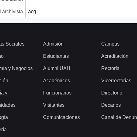
 archivista
acg
as Sociales
Admisión
Campus
ho
Estudiantes
Acreditación
mía y Negocios
Alumni UAH
Rectoría
ción
Académicos
Vicerrectorías
ía y
Funcionarios
Directorio
idades
Visitantes
Decanos
ogía
Comunicaciones
Canal de Denun
ería