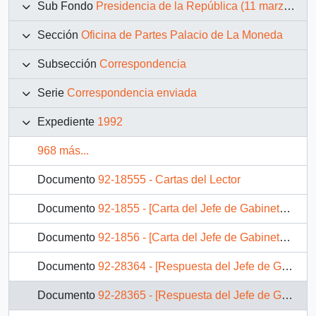
Sub Fondo
Presidencia de la República (11 marzo 1990 – 11 marzo 1994)
Sección
Oficina de Partes Palacio de La Moneda
Subsección
Correspondencia
Serie
Correspondencia enviada
Expediente
1992
968 más...
Documento
92-18555 - Cartas del Lector
Documento
92-1855 - [Carta del Jefe de Gabinete de la Presidencia a SEREMI de Vivienda V Región]
Documento
92-1856 - [Carta del Jefe de Gabinete de la Presidencia a Subsecretario de Desarrollo Regional y Administrativo]
Documento
92-28364 - [Respuesta del Jefe de Gabinete del Ministerio Secretaría General de la Presidencia a solicitud de reincorporación]
Documento
92-28365 - [Respuesta del Jefe de Gabinete del Ministerio Secretaría General de la Presidencia a solicitud de reincorporación]