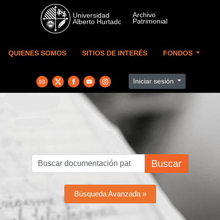
Skip to main content
QUIENES SOMOS
SITIOS DE INTERÉS
FONDOS
Iniciar sesión
Buscar
Búsqueda Avanzada »