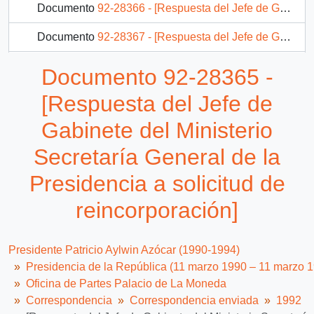
Documento
92-28366 - [Respuesta del Jefe de Gabinete del Ministerio Secretaría General de la Presidencia a solicitud de reincorporación]
Documento
92-28367 - [Respuesta del Jefe de Gabinete del Ministerio Secretaría General de la Presidencia a solicitud de rehabilitación laboral]
Documento
92-28368 - [Respuesta del Jefe de Gabinete del Ministerio Secretaría General de la Presidencia a solicitud de rehabilitación laboral]
Documento 92-28365 -
Documento
92-28369 - [Respuesta del Jefe de Gabinete del Ministerio Secretaría General de la Presidencia a solicitud de rehabilitación funcionaria]
[Respuesta del Jefe de
794 más...
Gabinete del Ministerio
Secretaría General de la
Presidencia a solicitud de
reincorporación]
Presidente Patricio Aylwin Azócar (1990-1994)
Presidencia de la República (11 marzo 1990 – 11 marzo 
Oficina de Partes Palacio de La Moneda
Correspondencia
Correspondencia enviada
1992