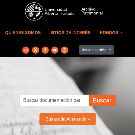
Skip to main content
QUIENES SOMOS
SITIOS DE INTERÉS
FONDOS
Iniciar sesión
Buscar
Búsqueda Avanzada »