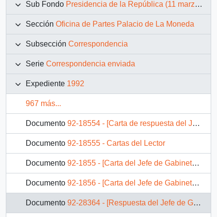
Sub Fondo
Presidencia de la República (11 marzo 1990 – 11 marzo 1994)
Sección
Oficina de Partes Palacio de La Moneda
Subsección
Correspondencia
Serie
Correspondencia enviada
Expediente
1992
967 más...
Documento
92-18554 - [Carta de respuesta del Jefe de Gabinete Presidencial referente a situación de trabajadores del Centro Comunitario de Salud Familiar de Pedro Aguirre Cerda]
Documento
92-18555 - Cartas del Lector
Documento
92-1855 - [Carta del Jefe de Gabinete de la Presidencia a SEREMI de Vivienda V Región]
Documento
92-1856 - [Carta del Jefe de Gabinete de la Presidencia a Subsecretario de Desarrollo Regional y Administrativo]
Documento
92-28364 - [Respuesta del Jefe de Gabinete del Ministerio Secretaría General de la Presidencia a solicitud de reincorporación]