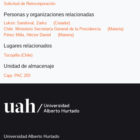
Solicitud de Reincorporación
Personas y organizaciones relacionadas
Luksic Sandoval, Zarko
(Creador)
Chile. Ministerio Secretaría General de la Presidencia
(Materia)
Pérez Milla, Héctor Daniel
(Materia)
Lugares relacionados
Tocopilla (Chile)
Unidad de almacenaje
Caja:
PAC 203
Universidad Alberto Hurtado