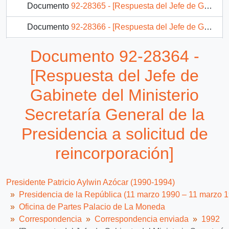
Documento
92-28365 - [Respuesta del Jefe de Gabinete del Ministerio Secretaría General de la Presidencia a solicitud de reincorporación]
Documento
92-28366 - [Respuesta del Jefe de Gabinete del Ministerio Secretaría General de la Presidencia a solicitud de reincorporación]
Documento
92-28367 - [Respuesta del Jefe de Gabinete del Ministerio Secretaría General de la Presidencia a solicitud de rehabilitación laboral]
Documento 92-28364 -
Documento
92-28368 - [Respuesta del Jefe de Gabinete del Ministerio Secretaría General de la Presidencia a solicitud de rehabilitación laboral]
[Respuesta del Jefe de
795 más...
Gabinete del Ministerio
Secretaría General de la
Presidencia a solicitud de
reincorporación]
Presidente Patricio Aylwin Azócar (1990-1994)
Presidencia de la República (11 marzo 1990 – 11 marzo 
Oficina de Partes Palacio de La Moneda
Correspondencia
Correspondencia enviada
1992