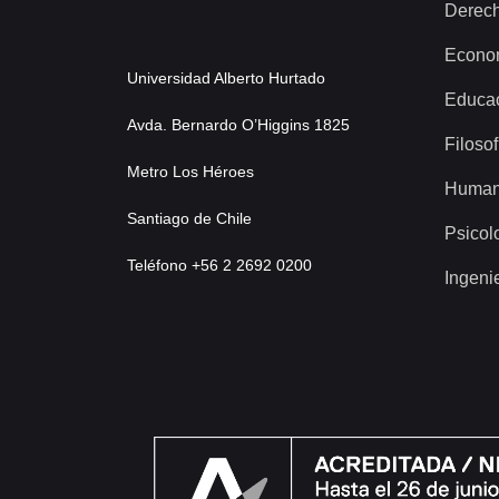
Derec
Econo
Universidad Alberto Hurtado
Educa
Avda. Bernardo O’Higgins 1825
Filosof
Metro Los Héroes
Human
Santiago de Chile
Psicol
Teléfono +56 2 2692 0200
Ingeni