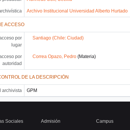
archivística
Archivo Institucional Universidad Alberto Hurtado
DE ACCESO
acceso por
Santiago (Chile: Ciudad)
lugar
acceso por
Correa Opazo, Pedro
(Materia)
autoridad
CONTROL DE LA DESCRIPCIÓN
 archivista
GPM
as Sociales
Admisión
Campus