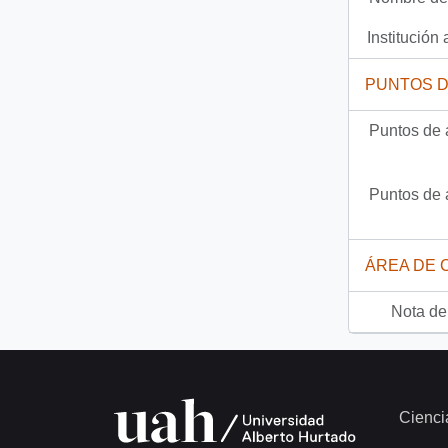
Documento
92-1677 - [Sobre subvención de Corporación Salvemos el Corazón al Niño Salvecor]
Institución 
1097 más...
PUNTOS 
Puntos de 
Puntos de 
ÁREA DE 
Nota del
Cienci