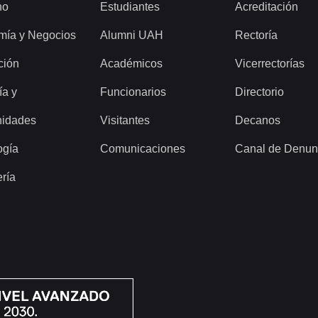
ho
Estudiantes
Acreditación
mía y Negocios
Alumni UAH
Rectoría
ción
Académicos
Vicerrectorías
ía y
Funcionarios
Directorio
idades
Visitantes
Decanos
ogía
Comunicaciones
Canal de Denun
ería