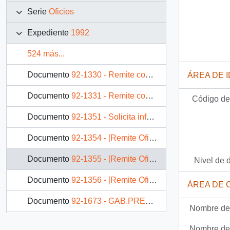
Serie
Oficios
Expediente
1992
524 más...
Documento
92-1330 - Remite copia carta
ÁREA DE 
Documento
92-1331 - Remite copia carta
Código de 
Documento
92-1351 - Solicita información
Documento
92-1354 - [Remite Oficio 8320 Cámara de Diputados]
Documento
92-1355 - [Remite Oficio 8321 Cámara de Diputados]
Nivel de 
Documento
92-1356 - [Remite Oficio 0494 Cámara de Diputados]
ÁREA DE 
Documento
92-1673 - GAB.PRES. (0) N° 92/1673 MAT.: Remite copia carta
Nombre del
Documento
92-1676 - [Sobre pasaportes turistas bolivianos]
Nombre del