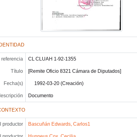
IDENTIDAD
referencia
CL CLUAH 1-92-1355
Título
[Remite Oficio 8321 Cámara de Diputados]
Fecha(s)
1992-03-20 (Creación)
descripción
Documento
CONTEXTO
 productor
Bascuñán Edwards, Carlos1
 productor
Hunneus Cox, Cecilia