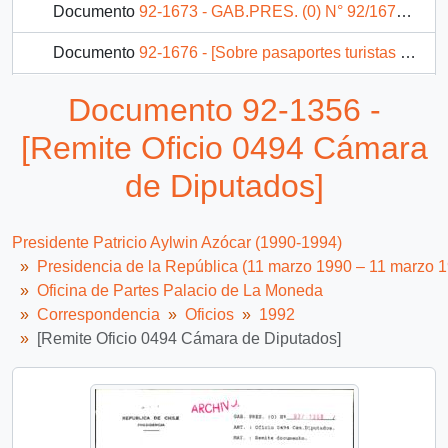
Documento
92-1673 - GAB.PRES. (0) N° 92/1673 MAT.: Remite copia carta
Documento
92-1676 - [Sobre pasaportes turistas bolivianos]
Documento
92-1677 - [Sobre subvención de Corporación Salvemos el Corazón al Niño Salvecor]
Documento 92-1356 -
Documento
92-1678 - [Sobre subvención de Centro de Estudios para la Promoción Social, Ecológica y Cultural Ltda.]
[Remite Oficio 0494 Cámara
1096 más...
de Diputados]
Presidente Patricio Aylwin Azócar (1990-1994)
Presidencia de la República (11 marzo 1990 – 11 marzo 
Oficina de Partes Palacio de La Moneda
Correspondencia
Oficios
1992
[Remite Oficio 0494 Cámara de Diputados]