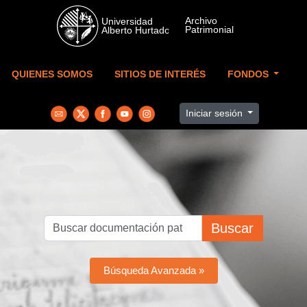
Skip to main content
QUIENES SOMOS
SITIOS DE INTERÉS
FONDOS
Iniciar sesión
Buscar
Búsqueda Avanzada »