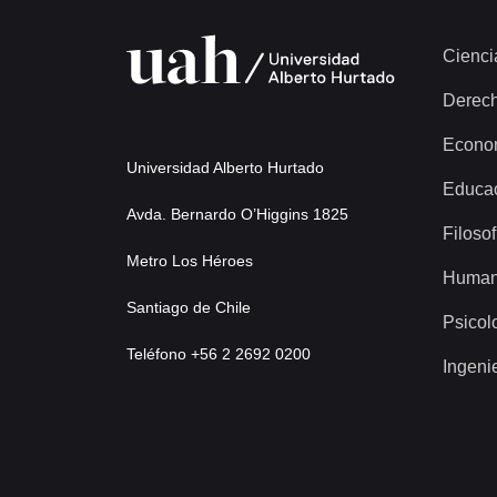
Documento
91-611 - [Remite fotocopia de carta que se indica a Intendente Región del Bío Bío]
Cienci
2138 más...
Derec
Econo
Universidad Alberto Hurtado
Educa
Avda. Bernardo O’Higgins 1825
Filosof
Metro Los Héroes
Human
Santiago de Chile
Psicol
Teléfono +56 2 2692 0200
Ingeni