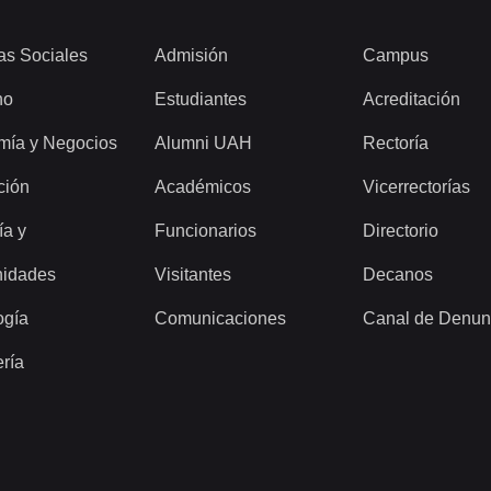
as Sociales
Admisión
Campus
ho
Estudiantes
Acreditación
mía y Negocios
Alumni UAH
Rectoría
ción
Académicos
Vicerrectorías
ía y
Funcionarios
Directorio
idades
Visitantes
Decanos
ogía
Comunicaciones
Canal de Denun
ería