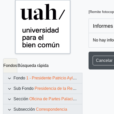
[Remite fotocopi
Informes
No hay info
Cancelar
Fondos
Búsqueda rápida
Fondo
1 - Presidente Patricio Aylwin Azócar (1990-1994)
Sub Fondo
Presidencia de la República (11 marzo 1990 – 11 marzo 1994)
Sección
Oficina de Partes Palacio de La Moneda
Subsección
Correspondencia